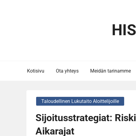
Skip
to
content
HI
Kotisivu
Ota yhteys
Meidän tarinamme
Taloudellinen Lukutaito Aloittelijoille
Sijoitusstrategiat: Risk
Aikarajat