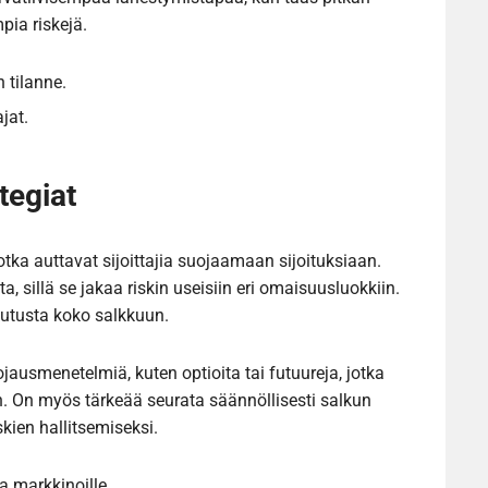
pia riskejä.
n tilanne.
jat.
tegiat
otka auttavat sijoittajia suojaamaan sijoituksiaan.
 sillä se jakaa riskin useisiin eri omaisuusluokkiin.
kutusta koko salkkuun.
uojausmenetelmiä, kuten optioita tai futuureja, jotka
n. On myös tärkeää seurata säännöllisesti salkun
skien hallitsemiseksi.
a markkinoille.