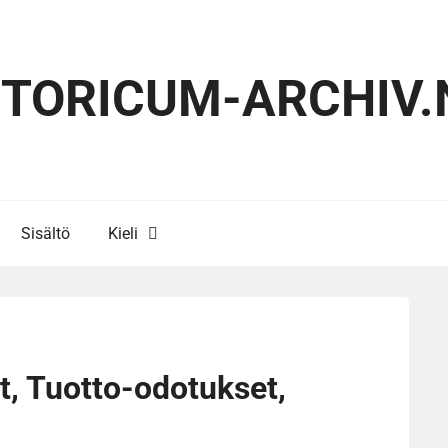
STORICUM-ARCHIV.
Sisältö
Kieli
it, Tuotto-odotukset,