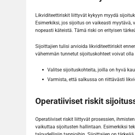
Likviditeettiriskit liittyvät kykyyn myydä sijoi
Esimerkiksi, jos sijoitus on vaikeasti myytävä, v
nopeasti käteistä. Tämä riski on erityisen tär
Sijoittajien tulisi arvioida likviditeettiriskit en
vähemmän tunnetut sijoituskohteet voivat olla alt
Valitse sijoituskohteita, joilla on hyvä k
Varmista, että salkussa on riittävästi likv
Operatiiviset riskit sijoitu
Operatiiviset riskit liittyvät prosessien, ihmist
vaikuttaa sijoitusten hallintaan. Esimerkiksi tekn
taloudellisiin tappioihin. Sijoittajien on tärkeää