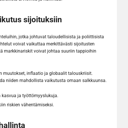
ikutus sijoituksiin
teluihin, jotka johtuvat taloudellisista ja poliittisista
telut voivat vaikuttaa merkittävästi sijoitusten
tä markkinariskit voivat johtaa suuriin tappioihin
muutokset, inflaatio ja globaalit talouskriisit.
rvioida niiden mahdollista vaikutusta omaan salkkuunsa.
n kasvua ja työttömyyslukuja.
iin riskien vähentämiseksi.
hallinta