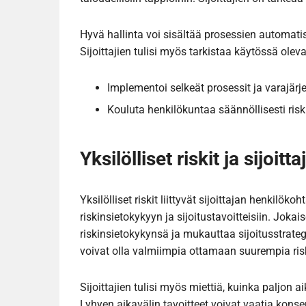
Hyvä hallinta voi sisältää prosessien automatis
Sijoittajien tulisi myös tarkistaa käytössä olev
Implementoi selkeät prosessit ja varajärj
Kouluta henkilökuntaa säännöllisesti ris
Yksilölliset riskit ja sijoitta
Yksilölliset riskit liittyvät sijoittajan henkilöko
riskinsietokykyyn ja sijoitustavoitteisiin. Joka
riskinsietokykynsä ja mukauttaa sijoitusstrat
voivat olla valmiimpia ottamaan suurempia risk
Sijoittajien tulisi myös miettiä, kuinka paljon 
Lyhyen aikavälin tavoitteet voivat vaatia kons