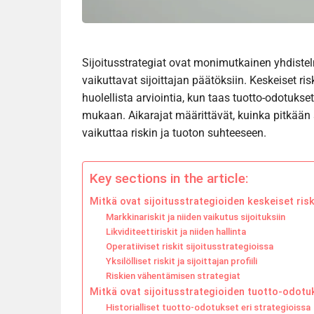
Sijoitusstrategiat ovat monimutkainen yhdistelmä
vaikuttavat sijoittajan päätöksiin. Keskeiset riski
huolellista arviointia, kun taas tuotto-odotukse
mukaan. Aikarajat määrittävät, kuinka pitkään s
vaikuttaa riskin ja tuoton suhteeseen.
Key sections in the article:
Mitkä ovat sijoitusstrategioiden keskeiset risk
Markkinariskit ja niiden vaikutus sijoituksiin
Likviditeettiriskit ja niiden hallinta
Operatiiviset riskit sijoitusstrategioissa
Yksilölliset riskit ja sijoittajan profiili
Riskien vähentämisen strategiat
Mitkä ovat sijoitusstrategioiden tuotto-odotu
Historialliset tuotto-odotukset eri strategioissa