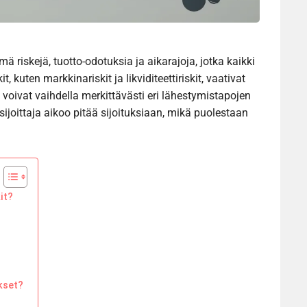
 riskejä, tuotto-odotuksia ja aikarajoja, jotka kaikki
t, kuten markkinariskit ja likviditeettiriskit, vaativat
t voivat vaihdella merkittävästi eri lähestymistapojen
ijoittaja aikoo pitää sijoituksiaan, mikä puolestaan
it?
kset?