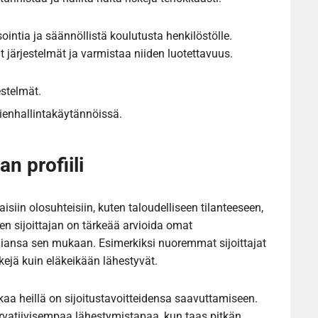
ointia ja säännöllistä koulutusta henkilöstölle.
at järjestelmät ja varmistaa niiden luotettavuus.
estelmät.
kienhallintakäytännöissä.
jan profiili
htaisiin olosuhteisiin, kuten taloudelliseen tilanteeseen,
isen sijoittajan on tärkeää arvioida omat
egiansa sen mukaan. Esimerkiksi nuoremmat sijoittajat
ejä kuin eläkeikään lähestyvät.
aikaa heillä on sijoitustavoitteidensa saavuttamiseen.
ervatiivisempaa lähestymistapaa, kun taas pitkän