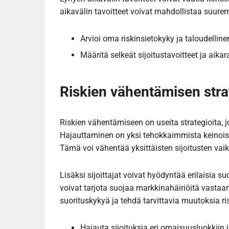
aikavälin tavoitteet voivat mahdollistaa suurem
Arvioi oma riskinsietokyky ja taloudelline
Määritä selkeät sijoitustavoitteet ja aikara
Riskien vähentämisen stra
Riskien vähentämiseen on useita strategioita, j
Hajauttaminen on yksi tehokkaimmista keinoista,
Tämä voi vähentää yksittäisten sijoitusten vai
Lisäksi sijoittajat voivat hyödyntää erilaisia s
voivat tarjota suojaa markkinahäiriöitä vastaa
suorituskykyä ja tehdä tarvittavia muutoksia ri
Hajauta sijoituksia eri omaisuusluokkiin j