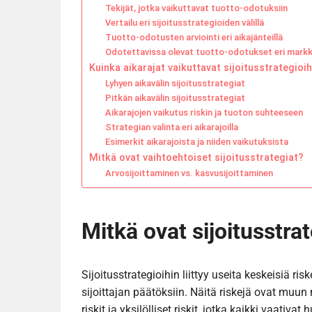
Tekijät, jotka vaikuttavat tuotto-odotuksiin
Vertailu eri sijoitusstrategioiden välillä
Tuotto-odotusten arviointi eri aikajänteillä
Odotettavissa olevat tuotto-odotukset eri markki
Kuinka aikarajat vaikuttavat sijoitusstrategioih
Lyhyen aikavälin sijoitusstrategiat
Pitkän aikavälin sijoitusstrategiat
Aikarajojen vaikutus riskin ja tuoton suhteeseen
Strategian valinta eri aikarajoilla
Esimerkit aikarajoista ja niiden vaikutuksista
Mitkä ovat vaihtoehtoiset sijoitusstrategiat?
Arvosijoittaminen vs. kasvusijoittaminen
Mitkä ovat sijoitusstra
Sijoitusstrategioihin liittyy useita keskeisiä ris
sijoittajan päätöksiin. Näitä riskejä ovat muun m
riskit ja yksilölliset riskit, jotka kaikki vaativat 