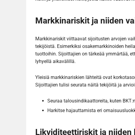
Markkinariskit ja niiden va
Markkinariskit viittaavat sijoitusten arvojen vaih
tekijöistä. Esimerkiksi osakemarkkinoiden heilah
tuottoihin. Sijoittajien on tärkeää ymmärtää, et
lyhyellä aikavälillä.
Yleisiä markkinariskien lähteitä ovat korkotason 
Sijoittajien tulisi seurata näitä tekijöitä ja a
Seuraa talousindikaattoreita, kuten BKT:
Harkitse hajauttamista eri omaisuusluokk
Likviditeettiriskit ja niiden 