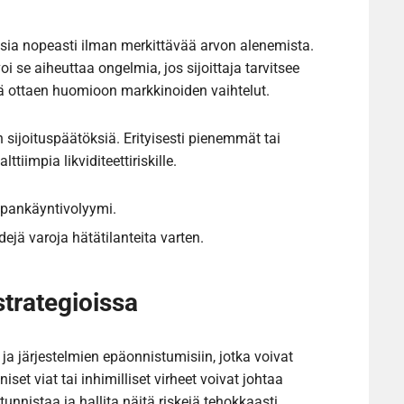
tuksia nopeasti ilman merkittävää arvon alenemista.
oi se aiheuttaa ongelmia, jos sijoittaja tarvitsee
keä ottaen huomioon markkinoiden vaihtelut.
nen sijoituspäätöksiä. Erityisesti pienemmät tai
tiimpia likviditeettiriskille.
aupankäyntivolyymi.
idejä varoja hätätilanteita varten.
sstrategioissa
en ja järjestelmien epäonnistumisiin, jotka voivat
iset viat tai inhimilliset virheet voivat johtaa
 tunnistaa ja hallita näitä riskejä tehokkaasti.