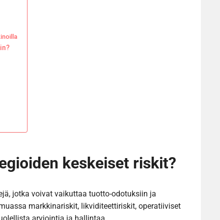
noilla
in?
tegioiden keskeiset riskit?
kejä, jotka voivat vaikuttaa tuotto-odotuksiin ja
uassa markkinariskit, likviditeettiriskit, operatiiviset
huolellista arviointia ja hallintaa.