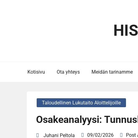
Skip
to
content
HI
Kotisivu
Ota yhteys
Meidän tarinamme
Taloudellinen Lukutaito Aloittelijoille
Osakeanalyysi: Tunnusl
09/02/2026
Post
Juhani Peltola