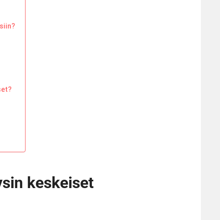
siin?
set?
sin keskeiset