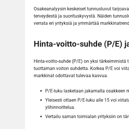
Osakeanalyysin keskeiset tunnusluvut tarjoavat s
terveydestä ja suorituskyvystä. Näiden tunnusl
verrata eri yrityksiä ja ymmärtää markkinatrend
Hinta-voitto-suhde (P/E) j
Hinta-voitto-suhde (P/E) on yksi tärkeimmistä 
tuottaman voiton suhdetta. Korkea P/E voi viitat
markkinat odottavat tulevaa kasvua.
P/E-luku lasketaan jakamalla osakkeen m
Yleisesti ottaen P/E-luku alle 15 voi viitat
ylihinnoittelua.
Vertailu saman toimialan yrityksiin on tärk