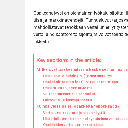
Osakeanalyysi on olennainen työkalu sijoittajil
tilaa ja markkinatrendejä. Tunnusluvut tarjoava
mahdollistavat tehokkaan vertailun eri yrityste
vertailuindikaattoreita sijoittajat voivat tehdä
liikkeitä.
Key sections in the article:
Mitkä ovat osakeanalyysin keskeiset tunnusluv
Hinta-voitto-suhde (P/E) ja sen merkitys
Osakekohtainen tulos (EPS) ja laskentatapa
Osinkotuotto ja sen arviointi
Velkaantumisaste ja sen vaikutus
Liikevaihto ja kasvuprosentti
Kuinka vertailla eri osakkeita tehokkaasti?
Vertailuindikaattorit ja niiden käyttö
Historiallisten tietojen hyödyntäminen vertailussa
Osakkeiden vertailu eri sektoreissa