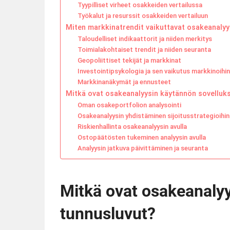
Tyypilliset virheet osakkeiden vertailussa
Työkalut ja resurssit osakkeiden vertailuun
Miten markkinatrendit vaikuttavat osakeanalyy
Taloudelliset indikaattorit ja niiden merkitys
Toimialakohtaiset trendit ja niiden seuranta
Geopoliittiset tekijät ja markkinat
Investointipsykologia ja sen vaikutus markkinoihin
Markkinanäkymät ja ennusteet
Mitkä ovat osakeanalyysin käytännön sovelluk
Oman osakeportfolion analysointi
Osakeanalyysin yhdistäminen sijoitusstrategioihin
Riskienhallinta osakeanalyysin avulla
Ostopäätösten tukeminen analyysin avulla
Analyysin jatkuva päivittäminen ja seuranta
Mitkä ovat osakeanalyy
tunnusluvut?