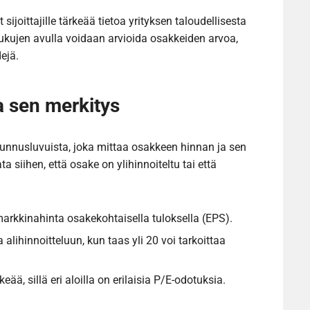
ijoittajille tärkeää tietoa yrityksen taloudellisesta
ukujen avulla voidaan arvioida osakkeiden arvoa,
ejä.
a sen merkitys
tunnusluvuista, joka mittaa osakkeen hinnan ja sen
a siihen, että osake on ylihinnoiteltu tai että
arkkinahinta osakekohtaisella tuloksella (EPS).
a alihinnoitteluun, kun taas yli 20 voi tarkoittaa
eää, sillä eri aloilla on erilaisia P/E-odotuksia.