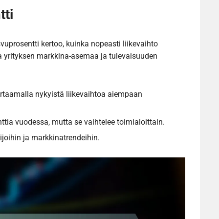
tti
vuprosentti kertoo, kuinka nopeasti liikevaihto
a yrityksen markkina-asemaa ja tulevaisuuden
rtaamalla nykyistä liikevaihtoa aiempaan
ttia vuodessa, mutta se vaihtelee toimialoittain.
lijoihin ja markkinatrendeihin.