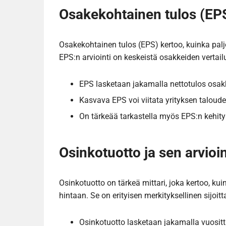
Osakekohtainen tulos (EPS
Osakekohtainen tulos (EPS) kertoo, kuinka paljo
EPS:n arviointi on keskeistä osakkeiden vertail
EPS lasketaan jakamalla nettotulos osak
Kasvava EPS voi viitata yrityksen taloud
On tärkeää tarkastella myös EPS:n kehitys
Osinkotuotto ja sen arvioin
Osinkotuotto on tärkeä mittari, joka kertoo, k
hintaan. Se on erityisen merkityksellinen sijoitta
Osinkotuotto lasketaan jakamalla vuosit