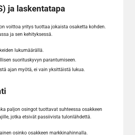
) ja laskentatapa
n voittoa yritys tuottaa jokaista osaketta kohden.
ussa ja sen kehityksessä.
keiden lukumäärällä.
ellisen suorituskyvyn parantumiseen.
tä ajan myötä, ei vain yksittäistä lukua.
ti
uinka paljon osingot tuottavat suhteessa osakkeen
jille, jotka etsivät passiivista tulonlähdettä.
tainen osinko osakkeen markkinahinnalla.