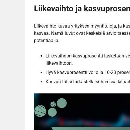
Liikevaihto ja kasvuprosen
Liikevaihto kuvaa yrityksen myyntituloja, ja kas
kasvaa. Nämä luvut ovat keskeisiä arvioitaess
potentiaalia.
Liikevaihdon kasvuprosentti lasketaan ve
liikevaihtoon.
Hyvä kasvuprosentti voi olla 10-20 prosen
Kasvua tulisi tarkastella suhteessa kilpai