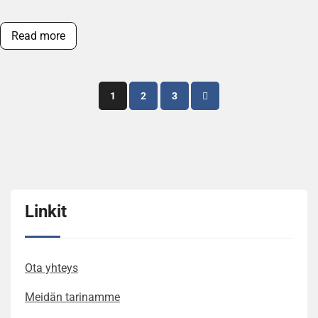
Read more
Posts
1
2
3
pagination
Linkit
Ota yhteys
Meidän tarinamme