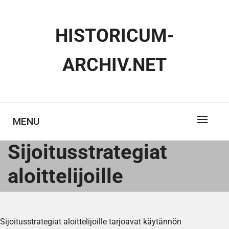
Skip
to
HISTORICUM-
content
ARCHIV.NET
MENU
Sijoitusstrategiat
aloittelijoille
Sijoitusstrategiat aloittelijoille tarjoavat käytännön