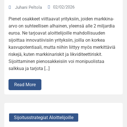
02/02/2026
Juhani Peltola
Pienet osakkeet viittaavat yrityksiin, joiden markkina-
arvo on suhteellisen alhainen, yleensä alle 2 miljardia
euroa. Ne tarjoavat aloittelijoille mahdollisuuden
sijoittaa innovatiivisiin yrityksiin, joilla on korkea
kasvupotentiaali, mutta niihin liittyy myös merkittäviä
riskejä, kuten markkinariskit ja likviditeettiriskit.
Sijoittaminen pienosakkeisiin voi monipuolistaa
salkkua ja tarjota […]
Read More
Sijoitusstrategiat Aloittelijoille