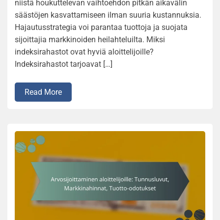
niistä houkuttelevan vaihtoehdon pitkän aikavälin
säästöjen kasvattamiseen ilman suuria kustannuksia.
Hajautusstrategia voi parantaa tuottoja ja suojata
sijoittajia markkinoiden heilahteluilta. Miksi
indeksirahastot ovat hyviä aloittelijoille?
Indeksirahastot tarjoavat […]
Read More