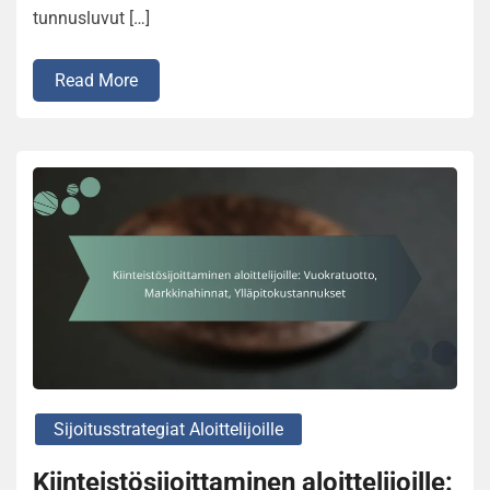
tunnusluvut […]
Read More
Sijoitusstrategiat Aloittelijoille
Kiinteistösijoittaminen aloittelijoille: