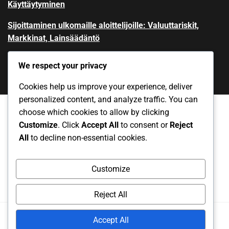
Käyttäytyminen
Sijoittaminen ulkomaille aloittelijoille: Valuuttariskit,
Markkinat, Lainsäädäntö
We respect your privacy
Cookies help us improve your experience, deliver
personalized content, and analyze traffic. You can
choose which cookies to allow by clicking
Customize
. Click
Accept All
to consent or
Reject
Yksityisyytesi
Ota yhteys
Evästeet ja seuranta
All
to decline non-essential cookies.
Käyttöehdot
Meidän tarinamme
Customize
Reject All
Copyright
2025. All rights reserved.
Accept All