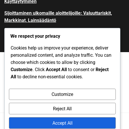
Käyttäytyminen
Sijoittaminen ulkomaille aloittelijoille: Valuuttariskit,
Markkinat, Lainsäädäntö
We respect your privacy
Cookies help us improve your experience, deliver
personalized content, and analyze traffic. You can
choose which cookies to allow by clicking
Customize
. Click
Accept All
to consent or
Reject
Yksityisyytesi
Ota yhteys
Evästeet ja seuranta
All
to decline non-essential cookies.
Käyttöehdot
Meidän tarinamme
Customize
Reject All
Copyright
2025. All rights reserved.
Accept All