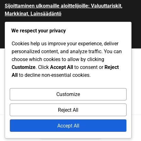
Sijoittaminen ulkomaille aloittelijoille: Valuuttariskit,
Markkinat, Lainsäädäntö
We respect your privacy
Cookies help us improve your experience, deliver
personalized content, and analyze traffic. You can
choose which cookies to allow by clicking
Customize
. Click
Accept All
to consent or
Reject
Yksityisyytesi
Ota yhteys
Evästeet ja seuranta
All
to decline non-essential cookies.
Käyttöehdot
Meidän tarinamme
Customize
Reject All
Copyright
2025. All rights reserved.
Accept All
Powered by
RS WP THEMES