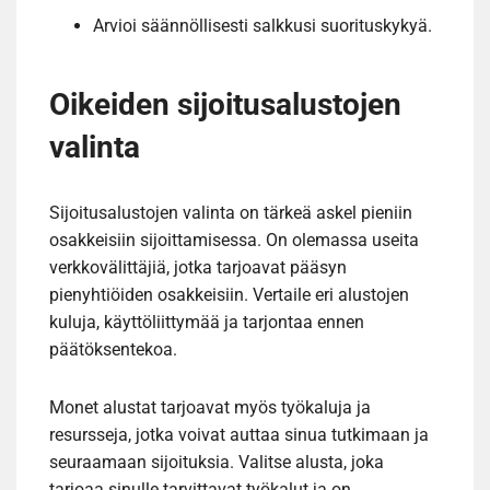
Arvioi säännöllisesti salkkusi suorituskykyä.
Oikeiden sijoitusalustojen
valinta
Sijoitusalustojen valinta on tärkeä askel pieniin
osakkeisiin sijoittamisessa. On olemassa useita
verkkovälittäjiä, jotka tarjoavat pääsyn
pienyhtiöiden osakkeisiin. Vertaile eri alustojen
kuluja, käyttöliittymää ja tarjontaa ennen
päätöksentekoa.
Monet alustat tarjoavat myös työkaluja ja
resursseja, jotka voivat auttaa sinua tutkimaan ja
seuraamaan sijoituksia. Valitse alusta, joka
tarjoaa sinulle tarvittavat työkalut ja on