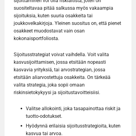
sijoittaminen voi olla riskialtista, joten on
suositeltavaa pitää salkussa myös vakaampia
sijoituksia, kuten suuria osakkeita tai
joukkovelkakirjoja. Yleinen suositus on, että pienet
osakkeet muodostavat vain osan
kokonaisportfoliosta.
Sijoitusstrategiat voivat vaihdella. Voit valita
kasvusijoittamisen, jossa etsitään nopeasti
kasvavia yrityksiä, tai arvostrategian, jossa
etsitään aliarvostettuja osakkeita. On tärkeää
valita strategia, joka sopii omaan
riskinsietokykyysi ja sijoitustavoitteisiisi.
Valitse allokointi, joka tasapainottaa riskit ja
tuotto-odotukset.
Hyödynnä erilaisia sijoitusstrategioita, kuten
kasvua tai arvoa.