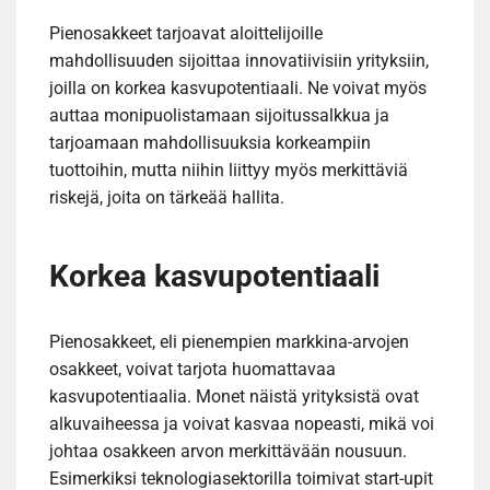
Pienosakkeet tarjoavat aloittelijoille
mahdollisuuden sijoittaa innovatiivisiin yrityksiin,
joilla on korkea kasvupotentiaali. Ne voivat myös
auttaa monipuolistamaan sijoitussalkkua ja
tarjoamaan mahdollisuuksia korkeampiin
tuottoihin, mutta niihin liittyy myös merkittäviä
riskejä, joita on tärkeää hallita.
Korkea kasvupotentiaali
Pienosakkeet, eli pienempien markkina-arvojen
osakkeet, voivat tarjota huomattavaa
kasvupotentiaalia. Monet näistä yrityksistä ovat
alkuvaiheessa ja voivat kasvaa nopeasti, mikä voi
johtaa osakkeen arvon merkittävään nousuun.
Esimerkiksi teknologiasektorilla toimivat start-upit