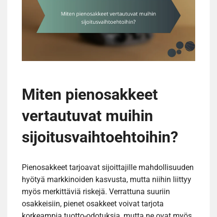
Miten pienosakkeet
vertautuvat muihin
sijoitusvaihtoehtoihin?
Pienosakkeet tarjoavat sijoittajille mahdollisuuden
hyötyä markkinoiden kasvusta, mutta niihin liittyy
myös merkittäviä riskejä. Verrattuna suuriin
osakkeisiin, pienet osakkeet voivat tarjota
korkeampia tuotto-odotuksia, mutta ne ovat myös