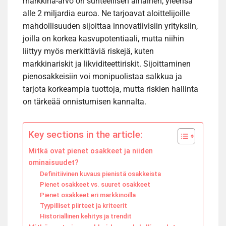
markkina-arvo on suhteellisen alhainen, yleensä
alle 2 miljardia euroa. Ne tarjoavat aloittelijoille
mahdollisuuden sijoittaa innovatiivisiin yrityksiin,
joilla on korkea kasvupotentiaali, mutta niihin
liittyy myös merkittäviä riskejä, kuten
markkinariskit ja likviditeettiriskit. Sijoittaminen
pienosakkeisiin voi monipuolistaa salkkua ja
tarjota korkeampia tuottoja, mutta riskien hallinta
on tärkeää onnistumisen kannalta.
Key sections in the article:
Mitkä ovat pienet osakkeet ja niiden
ominaisuudet?
Definitiivinen kuvaus pienistä osakkeista
Pienet osakkeet vs. suuret osakkeet
Pienet osakkeet eri markkinoilla
Tyypilliset piirteet ja kriteerit
Historiallinen kehitys ja trendit