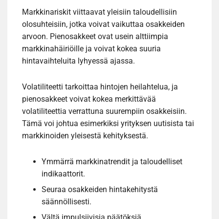
Markkinariskit viittaavat yleisiin taloudellisiin
olosuhteisiin, jotka voivat vaikuttaa osakkeiden
arvoon. Pienosakkeet ovat usein alttiimpia
markkinahäiriöille ja voivat kokea suuria
hintavaihteluita lyhyessä ajassa.
Volatiliteetti tarkoittaa hintojen heilahtelua, ja
pienosakkeet voivat kokea merkittävää
volatiliteettia verrattuna suurempiin osakkeisiin.
Tämä voi johtua esimerkiksi yrityksen uutisista tai
markkinoiden yleisestä kehityksestä.
Ymmärrä markkinatrendit ja taloudelliset
indikaattorit.
Seuraa osakkeiden hintakehitystä
säännöllisesti.
Vältä impulsiivisia päätöksiä