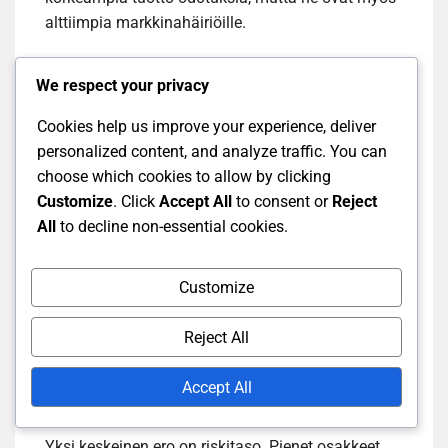
alttiimpia markkinahäiriöille.
We respect your privacy
Pienet osakkeet vs. suuret
Cookies help us improve your experience, deliver
osakkeet
personalized content, and analyze traffic. You can
choose which cookies to allow by clicking
Pienet osakkeet, jotka usein edustavat yrityksiä,
Customize
. Click
Accept All
to consent or
Reject
joiden markkina-arvo on alhaisempi, voivat tarjota
All
to decline non-essential cookies.
houkuttelevia tuottoja. Esimerkiksi, jos sijoitat
pieniin osakkeisiin, voit löytää yrityksiä, jotka ovat
Customize
kasvuvaiheessa ja joilla on potentiaalia
merkittävään arvonnousuun. Suuret osakkeet,
Reject All
kuten tunnetut pörssiyhtiöt, tarjoavat yleensä
vakaampia tuottoja, mutta niiden kasvupotentiaali
Accept All
on usein rajallisempi.
Yksi keskeinen ero on riskitaso. Pienet osakkeet