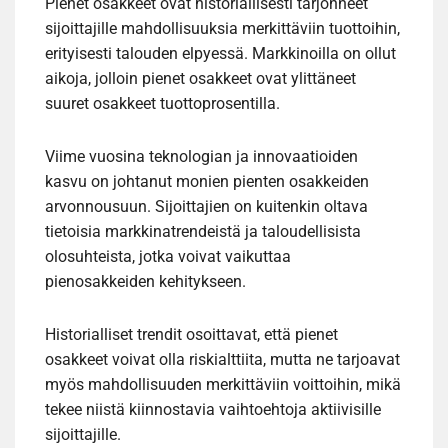
Pienet osakkeet ovat historiallisesti tarjonneet
sijoittajille mahdollisuuksia merkittäviin tuottoihin,
erityisesti talouden elpyessä. Markkinoilla on ollut
aikoja, jolloin pienet osakkeet ovat ylittäneet
suuret osakkeet tuottoprosentilla.
Viime vuosina teknologian ja innovaatioiden
kasvu on johtanut monien pienten osakkeiden
arvonnousuun. Sijoittajien on kuitenkin oltava
tietoisia markkinatrendeistä ja taloudellisista
olosuhteista, jotka voivat vaikuttaa
pienosakkeiden kehitykseen.
Historialliset trendit osoittavat, että pienet
osakkeet voivat olla riskialttiita, mutta ne tarjoavat
myös mahdollisuuden merkittäviin voittoihin, mikä
tekee niistä kiinnostavia vaihtoehtoja aktiivisille
sijoittajille.