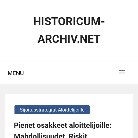
Skip
to
HISTORICUM-
content
ARCHIV.NET
MENU
Sijoitusstrategiat Aloittelijoille
Pienet osakkeet aloittelijoille:
Mahdollisuudet, Riskit,