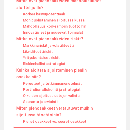
Mitkä ovat pienosakkeiden mahdollisuudet
aloittelijoille?
Korkea kasvupotentiaali
Monipuolistaminen sijoitussalkussa
Mahdollisuus korkeampiin tuottoihin
Innovatiiviset ja nousevat toimialat
Mitkä ovat pienosakkeiden riskit?
Markkinariskit ja volatiliteetti
Likviditeettiriskit
Yrityskohtaiset riskit
Riskienhallintastrategiat
Kuinka aloittaa sijoittaminen pieniin
osakkeisiin?
Perusteet ja tutkimusmenetelmät
Portfolion allokointi ja strategiat
Oikeiden sijoitusalustojen valinta
Seuranta ja arviointi
Miten pienosakkeet vertautuvat muihin
sijoitusvaihtoehtoihin?
Pienet osakkeet vs. suuret osakkeet