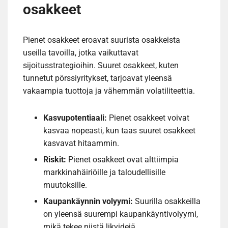
osakkeet
Pienet osakkeet eroavat suurista osakkeista
useilla tavoilla, jotka vaikuttavat
sijoitusstrategioihin. Suuret osakkeet, kuten
tunnetut pörssiyritykset, tarjoavat yleensä
vakaampia tuottoja ja vähemmän volatiliteettia.
Kasvupotentiaali:
Pienet osakkeet voivat
kasvaa nopeasti, kun taas suuret osakkeet
kasvavat hitaammin.
Riskit:
Pienet osakkeet ovat alttiimpia
markkinahäiriöille ja taloudellisille
muutoksille.
Kaupankäynnin volyymi:
Suurilla osakkeilla
on yleensä suurempi kaupankäyntivolyymi,
mikä tekee niistä likvidejä.