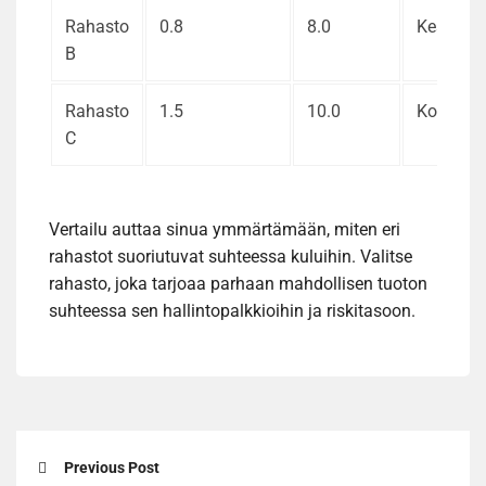
Rahasto
0.8
8.0
Keskiris
B
Rahasto
1.5
10.0
Korkeari
C
Vertailu auttaa sinua ymmärtämään, miten eri
rahastot suoriutuvat suhteessa kuluihin. Valitse
rahasto, joka tarjoaa parhaan mahdollisen tuoton
suhteessa sen hallintopalkkioihin ja riskitasoon.
Previous Post