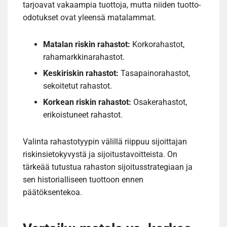
tarjoavat vakaampia tuottoja, mutta niiden tuotto-
odotukset ovat yleensä matalammat.
Matalan riskin rahastot:
Korkorahastot,
rahamarkkinarahastot.
Keskiriskin rahastot:
Tasapainorahastot,
sekoitetut rahastot.
Korkean riskin rahastot:
Osakerahastot,
erikoistuneet rahastot.
Valinta rahastotyypin välillä riippuu sijoittajan
riskinsietokyvystä ja sijoitustavoitteista. On
tärkeää tutustua rahaston sijoitusstrategiaan ja
sen historialliseen tuottoon ennen
päätöksentekoa.