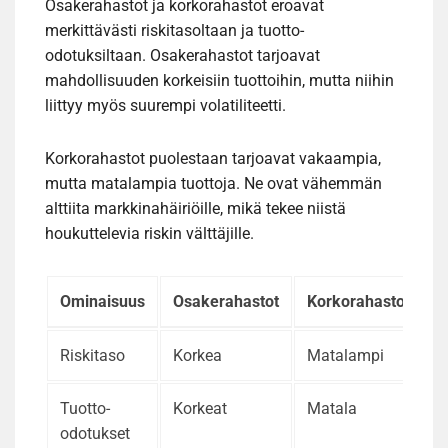
Osakerahastot ja korkorahastot eroavat
merkittävästi riskitasoltaan ja tuotto-
odotuksiltaan. Osakerahastot tarjoavat
mahdollisuuden korkeisiin tuottoihin, mutta niihin
liittyy myös suurempi volatiliteetti.
Korkorahastot puolestaan tarjoavat vakaampia,
mutta matalampia tuottoja. Ne ovat vähemmän
alttiita markkinahäiriöille, mikä tekee niistä
houkuttelevia riskin välttäjille.
Ominaisuus
Osakerahastot
Korkorahastot
Riskitaso
Korkea
Matalampi
Tuotto-
Korkeat
Matala
odotukset