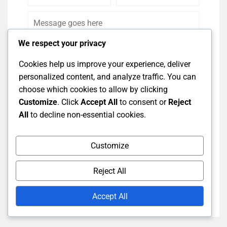
Name
Email
We respect your privacy
Cookies help us improve your experience, deliver
personalized content, and analyze traffic. You can
choose which cookies to allow by clicking
Customize
. Click
Accept All
to consent or
Reject
All
to decline non-essential cookies.
Save my name, email, and website in this
browser for the next time I comment.
Customize
Post Comment
Reject All
Accept All