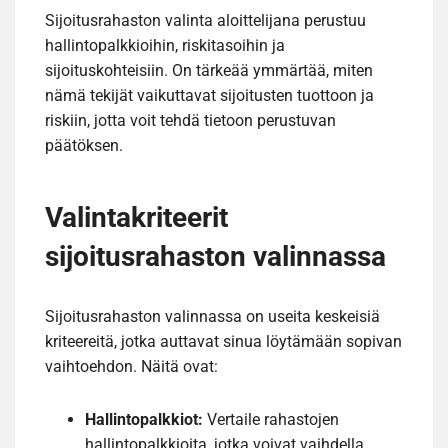
Sijoitusrahaston valinta aloittelijana perustuu
hallintopalkkioihin, riskitasoihin ja
sijoituskohteisiin. On tärkeää ymmärtää, miten
nämä tekijät vaikuttavat sijoitusten tuottoon ja
riskiin, jotta voit tehdä tietoon perustuvan
päätöksen.
Valintakriteerit
sijoitusrahaston valinnassa
Sijoitusrahaston valinnassa on useita keskeisiä
kriteereitä, jotka auttavat sinua löytämään sopivan
vaihtoehdon. Näitä ovat:
Hallintopalkkiot:
Vertaile rahastojen
hallintopalkkioita, jotka voivat vaihdella