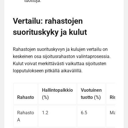
tuottoja.
Vertailu: rahastojen
suorituskyky ja kulut
Rahastojen suorituskyvyn ja kulujen vertailu on
keskeinen osa sijoitusrahaston valintaprosessia.
Kulut voivat merkittävästi vaikuttaa sijoitusten
lopputulokseen pitkällä aikavälillä.
Hallintopalkkio
Vuotuinen
Rahasto
(%)
tuotto (%)
Riskitas
Rahasto
1.2
6.5
Matalari
A