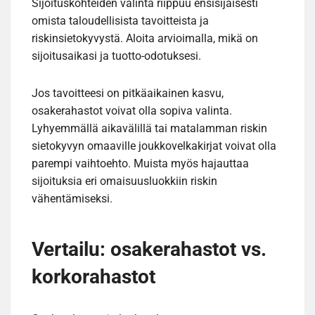
Sijoituskohteiden valinta riippuu ensisijaisesti
omista taloudellisista tavoitteista ja
riskinsietokyvystä. Aloita arvioimalla, mikä on
sijoitusaikasi ja tuotto-odotuksesi.
Jos tavoitteesi on pitkäaikainen kasvu,
osakerahastot voivat olla sopiva valinta.
Lyhyemmällä aikavälillä tai matalamman riskin
sietokyvyn omaaville joukkovelkakirjat voivat olla
parempi vaihtoehto. Muista myös hajauttaa
sijoituksia eri omaisuusluokkiin riskin
vähentämiseksi.
Vertailu: osakerahastot vs.
korkorahastot