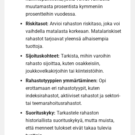
muutamasta prosentista kymmeniin
prosentteihin vuodessa.
Riskitasot:
Arvioi rahaston riskitaso, joka voi
vaihdella matalasta korkeaan. Matalariskiset
rahastot tarjoavat yleensä alhaisempia
tuottoja.
Sijoituskohteet:
Tarkista, mihin varoihin
rahasto sijoittaa, kuten osakkeisiin,
joukkovelkakirjoihin tai kiinteistöihin.
Rahastotyyppien ymmärtäminen:
Opi
erottamaan eri rahastotyypit, kuten
indeksirahastot, aktiiviset rahastot ja sektori-
tai teemarahoitusrahastot.
Suorituskyky:
Tarkastele rahaston
historiallista suorituskykyä, mutta muista,
että menneet tulokset eivät takaa tulevia