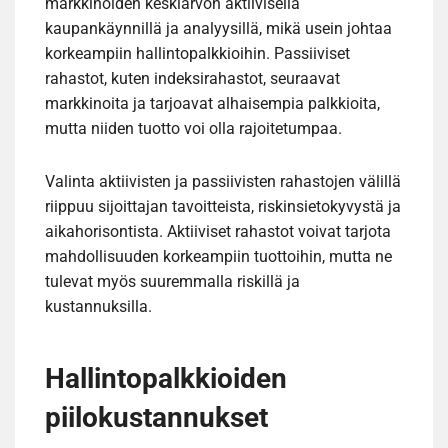
markkinoiden keskiarvon aktiivisella
kaupankäynnillä ja analyysillä, mikä usein johtaa
korkeampiin hallintopalkkioihin. Passiiviset
rahastot, kuten indeksirahastot, seuraavat
markkinoita ja tarjoavat alhaisempia palkkioita,
mutta niiden tuotto voi olla rajoitetumpaa.
Valinta aktiivisten ja passiivisten rahastojen välillä
riippuu sijoittajan tavoitteista, riskinsietokyvystä ja
aikahorisontista. Aktiiviset rahastot voivat tarjota
mahdollisuuden korkeampiin tuottoihin, mutta ne
tulevat myös suuremmalla riskillä ja
kustannuksilla.
Hallintopalkkioiden
piilokustannukset