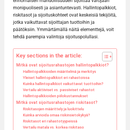
erinomaisen mahdollisuuden sijoittaa varojaan
monipuolisesti ja asiantuntevasti. Hallintopalkkiot,
riskitasot ja sijoituskohteet ovat keskeisiä tekijöitä,
jotka vaikuttavat sijoittajan tuottoihin ja
päätöksiin. Ymmärtämällä näitä elementtejä, voit
tehdä parempia valintoja sijoituspolullasi.
Key sections in the article:
Mitkä ovat sijoitusrahastojen hallintopalkkiot?
Hallintopalkkioiden määritelmä ja merkitys
Yleiset hallintopalkkiot eri rahastoissa
Kuinka hallintopalkkiot vaikuttavat tuottoihin?
Vertailu aktiiviset vs. passiiviset rahastot
Hallintopalkkioiden piilokustannukset
Mitkä ovat sijoitusrahastojen riskitasot?
Riskitasojen määrittely ja luokittelu
Kuinka arvioida omaa riskinsietokykyä?
Riskitasot eri rahastotyypeissä
Vertailu matala vs. korkea riskitaso