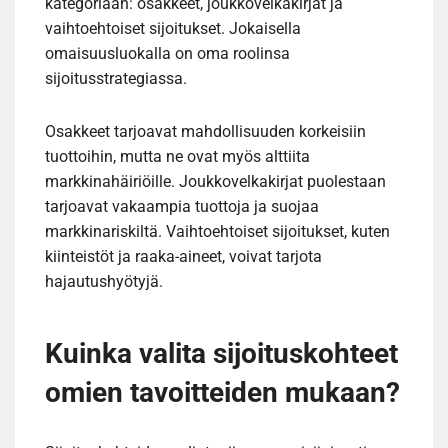
kategoriaan: osakkeet, joukkovelkakirjat ja
vaihtoehtoiset sijoitukset. Jokaisella
omaisuusluokalla on oma roolinsa
sijoitusstrategiassa.
Osakkeet tarjoavat mahdollisuuden korkeisiin
tuottoihin, mutta ne ovat myös alttiita
markkinahäiriöille. Joukkovelkakirjat puolestaan
tarjoavat vakaampia tuottoja ja suojaa
markkinariskiltä. Vaihtoehtoiset sijoitukset, kuten
kiinteistöt ja raaka-aineet, voivat tarjota
hajautushyötyjä.
Kuinka valita sijoituskohteet
omien tavoitteiden mukaan?