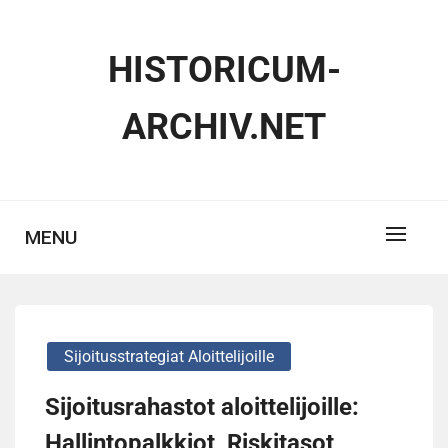
Skip
to
HISTORICUM-
content
ARCHIV.NET
MENU
Sijoitusstrategiat Aloittelijoille
Sijoitusrahastot aloittelijoille:
Hallintopalkkiot, Riskitasot,