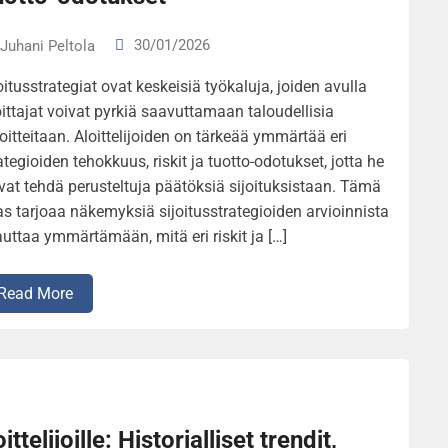
30/01/2026
Juhani Peltola
oitusstrategiat ovat keskeisiä työkaluja, joiden avulla
oittajat voivat pyrkiä saavuttamaan taloudellisia
oitteitaan. Aloittelijoiden on tärkeää ymmärtää eri
ategioiden tehokkuus, riskit ja tuotto-odotukset, jotta he
vat tehdä perusteltuja päätöksiä sijoituksistaan. Tämä
s tarjoaa näkemyksiä sijoitusstrategioiden arvioinnista
auttaa ymmärtämään, mitä eri riskit ja […]
Read More
telijoille: Historialliset trendit,