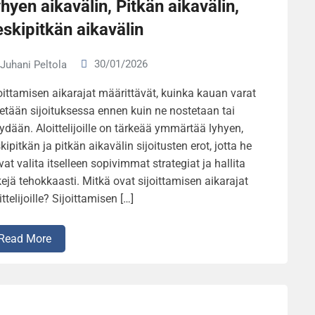
hyen aikavälin, Pitkän aikavälin,
skipitkän aikavälin
30/01/2026
Juhani Peltola
oittamisen aikarajat määrittävät, kuinka kauan varat
etään sijoituksessa ennen kuin ne nostetaan tai
dään. Aloittelijoille on tärkeää ymmärtää lyhyen,
kipitkän ja pitkän aikavälin sijoitusten erot, jotta he
vat valita itselleen sopivimmat strategiat ja hallita
kejä tehokkaasti. Mitkä ovat sijoittamisen aikarajat
ittelijoille? Sijoittamisen […]
Read More