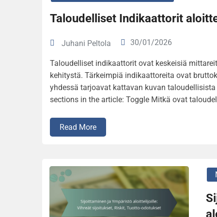
Taloudelliset Indikaattorit aloitt
30/01/2026
Juhani Peltola
Taloudelliset indikaattorit ovat keskeisiä mittar
kehitystä. Tärkeimpiä indikaattoreita ovat brutto
yhdessä tarjoavat kattavan kuvan taloudellisista
sections in the article: Toggle Mitkä ovat taloudell
Read More
Si
al