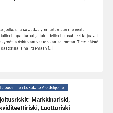
telijoille, sillä se auttaa ymmärtämään menneitä
ialliset tapahtumat ja taloudelliset olosuhteet tarjoavat
kymät ja riskit vaativat tarkkaa seurantaa. Tieto näistä
a päätöksiä ja hallitsemaan […]
Taloudellinen Lukutaito Aloittelijoille
joitusriskit: Markkinariski,
kviditeettiriski, Luottoriski