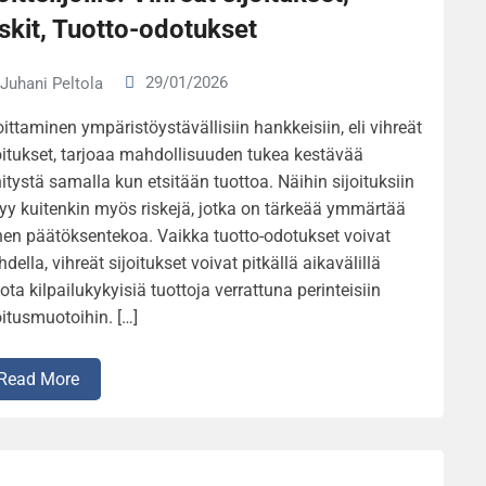
skit, Tuotto-odotukset
29/01/2026
Juhani Peltola
oittaminen ympäristöystävällisiin hankkeisiin, eli vihreät
oitukset, tarjoaa mahdollisuuden tukea kestävää
itystä samalla kun etsitään tuottoa. Näihin sijoituksiin
ttyy kuitenkin myös riskejä, jotka on tärkeää ymmärtää
en päätöksentekoa. Vaikka tuotto-odotukset voivat
hdella, vihreät sijoitukset voivat pitkällä aikavälillä
jota kilpailukykyisiä tuottoja verrattuna perinteisiin
oitusmuotoihin. […]
Read More