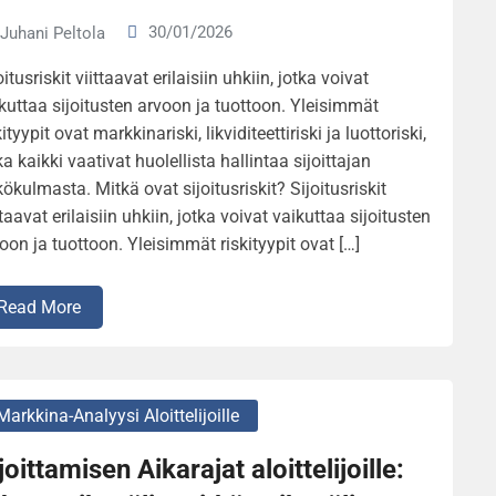
30/01/2026
Juhani Peltola
oitusriskit viittaavat erilaisiin uhkiin, jotka voivat
kuttaa sijoitusten arvoon ja tuottoon. Yleisimmät
kityypit ovat markkinariski, likviditeettiriski ja luottoriski,
ka kaikki vaativat huolellista hallintaa sijoittajan
ökulmasta. Mitkä ovat sijoitusriskit? Sijoitusriskit
ttaavat erilaisiin uhkiin, jotka voivat vaikuttaa sijoitusten
oon ja tuottoon. Yleisimmät riskityypit ovat […]
Read More
Markkina-Analyysi Aloittelijoille
joittamisen Aikarajat aloittelijoille: