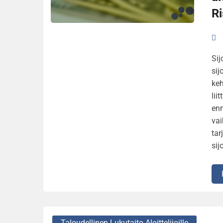
Ri
Sij
sij
keh
lii
enn
vai
tar
sij
Taloudellinen Lukutaito Aloittelijoille