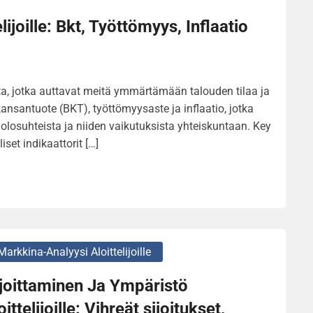
elijoille: Bkt, Työttömyys, Inflaatio
eita, jotka auttavat meitä ymmärtämään talouden tilaa ja
kansantuote (BKT), työttömyysaste ja inflaatio, jotka
 olosuhteista ja niiden vaikutuksista yhteiskuntaan. Key
iset indikaattorit […]
Markkina-Analyysi Aloittelijoille
joittaminen Ja Ympäristö
oittelijoille: Vihreät sijoitukset,