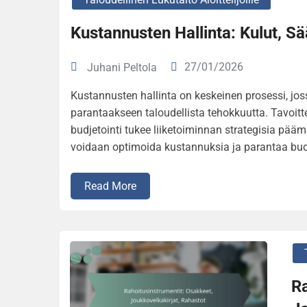
Kustannusten Hallinta: Kulut, Sä
27/01/2026
Juhani Peltola
Kustannusten hallinta on keskeinen prosessi, jos
parantaakseen taloudellista tehokkuutta. Tavoitt
budjetointi tukee liiketoiminnan strategisia pää
voidaan optimoida kustannuksia ja parantaa budje
Read More
Ra