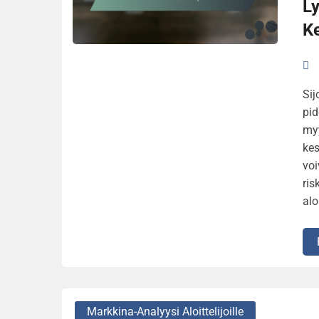
Ly
Ke
Sij
pid
myy
kes
voi
ris
alo
Markkina-Analyysi Aloittelijoille