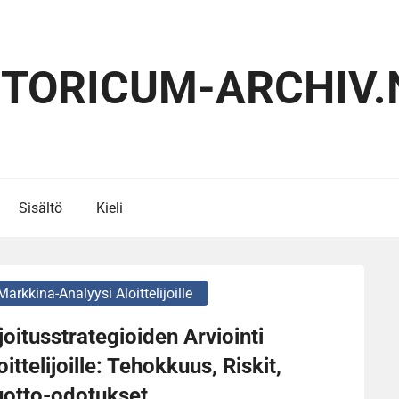
STORICUM-ARCHIV.
Sisältö
Kieli
Markkina-Analyysi Aloittelijoille
joitusstrategioiden Arviointi
oittelijoille: Tehokkuus, Riskit,
uotto-odotukset