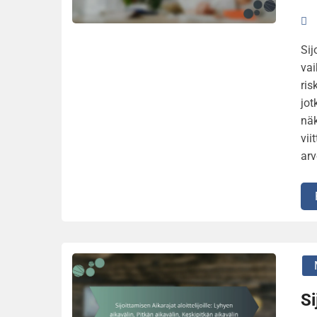
Sij
vai
ris
jot
näk
vii
arv
Si