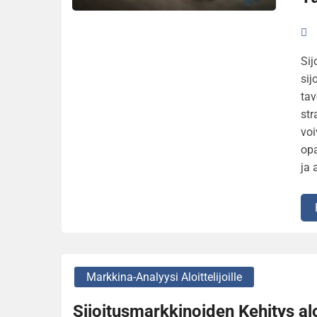
Sij
sij
tav
str
voi
opa
ja 
Markkina-Analyysi Aloittelijoille
Sijoitusmarkkinoiden Kehitys aloit