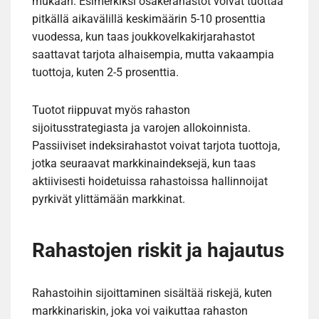
mukaan. Esimerkiksi osakerahastot voivat tuottaa
pitkällä aikavälillä keskimäärin 5-10 prosenttia
vuodessa, kun taas joukkovelkakirjarahastot
saattavat tarjota alhaisempia, mutta vakaampia
tuottoja, kuten 2-5 prosenttia.
Tuotot riippuvat myös rahaston
sijoitusstrategiasta ja varojen allokoinnista.
Passiiviset indeksirahastot voivat tarjota tuottoja,
jotka seuraavat markkinaindeksejä, kun taas
aktiivisesti hoidetuissa rahastoissa hallinnoijat
pyrkivät ylittämään markkinat.
Rahastojen riskit ja hajautus
Rahastoihin sijoittaminen sisältää riskejä, kuten
markkinariskin, joka voi vaikuttaa rahaston