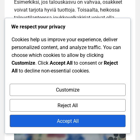
Esimerkiksi, jos talouskasvu on vahvaa, osakkeet
voivat tarjota hyviä tuottoja. Toisaalta, heikossa
taloustilanteessa joukkovelkakirjat voivat olla
turvallisempi vaihtoehto.
We respect your privacy
Cookies help us improve your experience, deliver
Analysoi myös eri sektoreita ja toimialoja, sillä ne
personalized content, and analyze traffic. You can
voivat reagoida eri tavoin markkinamuutoksiin.
choose which cookies to allow by clicking
Hajauttaminen eri instrumenttien ja sektoreiden
Customize
. Click
Accept All
to consent or
Reject
välillä voi vähentää riskiä ja parantaa tuotto-
All
to decline non-essential cookies.
odotuksia.
Customize
Reject All
Accept All