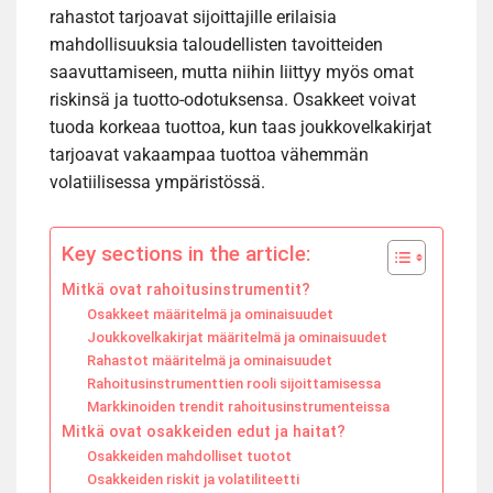
rahastot tarjoavat sijoittajille erilaisia
mahdollisuuksia taloudellisten tavoitteiden
saavuttamiseen, mutta niihin liittyy myös omat
riskinsä ja tuotto-odotuksensa. Osakkeet voivat
tuoda korkeaa tuottoa, kun taas joukkovelkakirjat
tarjoavat vakaampaa tuottoa vähemmän
volatiilisessa ympäristössä.
Key sections in the article:
Mitkä ovat rahoitusinstrumentit?
Osakkeet määritelmä ja ominaisuudet
Joukkovelkakirjat määritelmä ja ominaisuudet
Rahastot määritelmä ja ominaisuudet
Rahoitusinstrumenttien rooli sijoittamisessa
Markkinoiden trendit rahoitusinstrumenteissa
Mitkä ovat osakkeiden edut ja haitat?
Osakkeiden mahdolliset tuotot
Osakkeiden riskit ja volatiliteetti