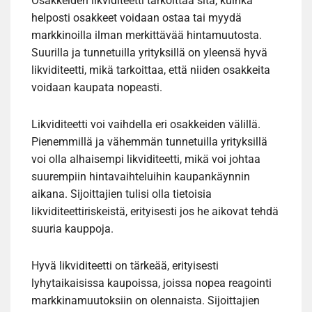
Osakkeiden likviditeetti tarkoittaa sitä, kuinka
helposti osakkeet voidaan ostaa tai myydä
markkinoilla ilman merkittävää hintamuutosta.
Suurilla ja tunnetuilla yrityksillä on yleensä hyvä
likviditeetti, mikä tarkoittaa, että niiden osakkeita
voidaan kaupata nopeasti.
Likviditeetti voi vaihdella eri osakkeiden välillä.
Pienemmillä ja vähemmän tunnetuilla yrityksillä
voi olla alhaisempi likviditeetti, mikä voi johtaa
suurempiin hintavaihteluihin kaupankäynnin
aikana. Sijoittajien tulisi olla tietoisia
likviditeettiriskeistä, erityisesti jos he aikovat tehdä
suuria kauppoja.
Hyvä likviditeetti on tärkeää, erityisesti
lyhytaikaisissa kaupoissa, joissa nopea reagointi
markkinamuutoksiin on olennaista. Sijoittajien