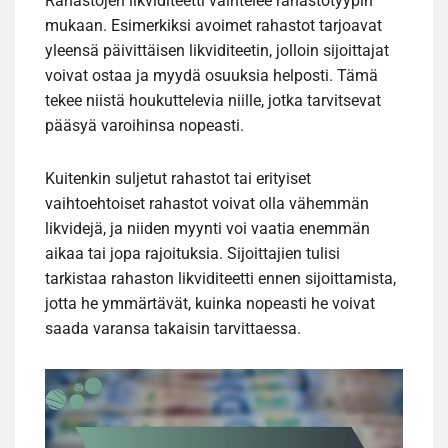
Rahastojen likviditeetti vaihtelee rahastotyypin
mukaan. Esimerkiksi avoimet rahastot tarjoavat
yleensä päivittäisen likviditeetin, jolloin sijoittajat
voivat ostaa ja myydä osuuksia helposti. Tämä
tekee niistä houkuttelevia niille, jotka tarvitsevat
pääsyä varoihinsa nopeasti.
Kuitenkin suljetut rahastot tai erityiset
vaihtoehtoiset rahastot voivat olla vähemmän
likvidejä, ja niiden myynti voi vaatia enemmän
aikaa tai jopa rajoituksia. Sijoittajien tulisi
tarkistaa rahaston likviditeetti ennen sijoittamista,
jotta he ymmärtävät, kuinka nopeasti he voivat
saada varansa takaisin tarvittaessa.