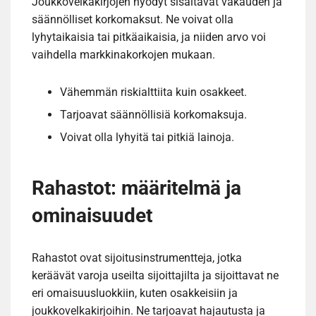
Joukkovelkakirjojen hyödyt sisältävät vakauden ja
säännölliset korkomaksut. Ne voivat olla
lyhytaikaisia tai pitkäaikaisia, ja niiden arvo voi
vaihdella markkinakorkojen mukaan.
Vähemmän riskialttiita kuin osakkeet.
Tarjoavat säännöllisiä korkomaksuja.
Voivat olla lyhyitä tai pitkiä lainoja.
Rahastot: määritelmä ja
ominaisuudet
Rahastot ovat sijoitusinstrumentteja, jotka
keräävät varoja useilta sijoittajilta ja sijoittavat ne
eri omaisuusluokkiin, kuten osakkeisiin ja
joukkovelkakirjoihin. Ne tarjoavat hajautusta ja