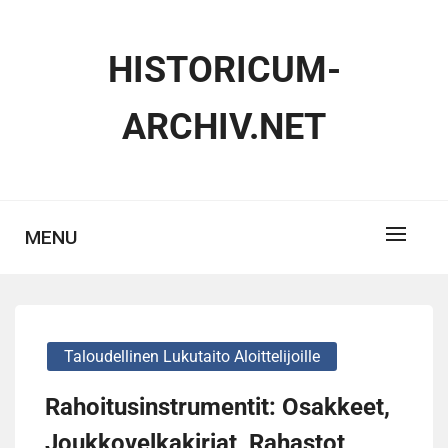
Skip
to
HISTORICUM-
content
ARCHIV.NET
MENU
Taloudellinen Lukutaito Aloittelijoille
Rahoitusinstrumentit: Osakkeet,
Joukkovelkakirjat, Rahastot