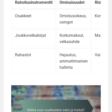
Rahoitusinstrumentti
Ominaisuudet
Riskitaso
Osakkeet
Omistusoikeus,
Korkea
osingot
Joukkovelkakirjat
Korkomaksut,
Matala
velkasuhde
Rahastot
Hajautus,
Vaihtelee
ammattimainen
hallinta