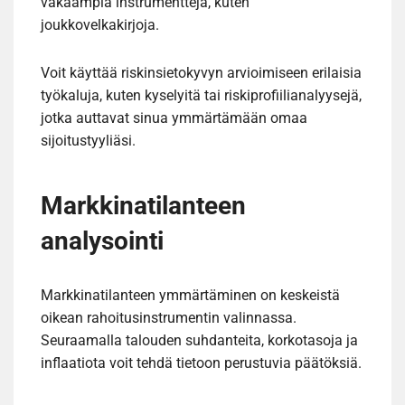
vakaampia instrumentteja, kuten
joukkovelkakirjoja.
Voit käyttää riskinsietokyvyn arvioimiseen erilaisia
työkaluja, kuten kyselyitä tai riskiprofiilianalyysejä,
jotka auttavat sinua ymmärtämään omaa
sijoitustyyliäsi.
Markkinatilanteen
analysointi
Markkinatilanteen ymmärtäminen on keskeistä
oikean rahoitusinstrumentin valinnassa.
Seuraamalla talouden suhdanteita, korkotasoja ja
inflaatiota voit tehdä tietoon perustuvia päätöksiä.