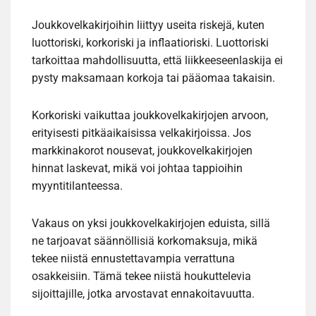
Joukkovelkakirjoihin liittyy useita riskejä, kuten
luottoriski, korkoriski ja inflaatioriski. Luottoriski
tarkoittaa mahdollisuutta, että liikkeeseenlaskija ei
pysty maksamaan korkoja tai pääomaa takaisin.
Korkoriski vaikuttaa joukkovelkakirjojen arvoon,
erityisesti pitkäaikaisissa velkakirjoissa. Jos
markkinakorot nousevat, joukkovelkakirjojen
hinnat laskevat, mikä voi johtaa tappioihin
myyntitilanteessa.
Vakaus on yksi joukkovelkakirjojen eduista, sillä
ne tarjoavat säännöllisiä korkomaksuja, mikä
tekee niistä ennustettavampia verrattuna
osakkeisiin. Tämä tekee niistä houkuttelevia
sijoittajille, jotka arvostavat ennakoitavuutta.