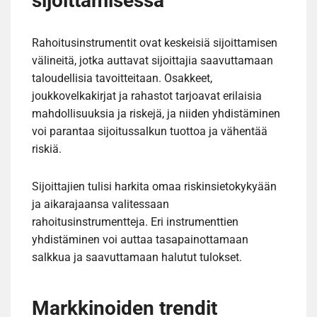
sijoittamisessa
Rahoitusinstrumentit ovat keskeisiä sijoittamisen
välineitä, jotka auttavat sijoittajia saavuttamaan
taloudellisia tavoitteitaan. Osakkeet,
joukkovelkakirjat ja rahastot tarjoavat erilaisia
mahdollisuuksia ja riskejä, ja niiden yhdistäminen
voi parantaa sijoitussalkun tuottoa ja vähentää
riskiä.
Sijoittajien tulisi harkita omaa riskinsietokykyään
ja aikarajaansa valitessaan
rahoitusinstrumentteja. Eri instrumenttien
yhdistäminen voi auttaa tasapainottamaan
salkkua ja saavuttamaan halutut tulokset.
Markkinoiden trendit