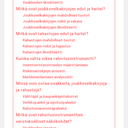
Osakkeiden likviditeetti
Mitkä ovat joukkovelkakirjojen edut ja haitat?
Joukkovelkakirjojen mahdolliset tuotot
Joukkovelkakirjojen riskit ja vakaus
Joukkovelkakirjojen likviditeetti
Mitkä ovat rahastojen edut ja haitat?
Rahastojen mahdolliset tuotot
Rahastojen riskit ja hajautus
Rahastojen likviditeetti
Kuinka valita oikea rahoitusinstrumentti?
Investointitavoitteiden määrittäminen
Riskinsietokyvyn arviointi
Markkinatilanteen analysointi
Missä voin ostaa osakkeita, joukkovelkakirjoja
ja rahastoja?
Välittäjät ja kaupankäyntialustat
Verkkopankit ja sijoituspalvelut
Rahoitusneuvontapalvelut
Mitkä ovat rahoitusinstrumenttien
verotukselliset näkökohdat?
Osakkeiden verotus