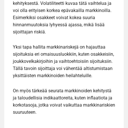
kehityksestä. Volatiliteetti kuvaa tätä vaihtelua ja
voi olla erityisen korkea epävakailla markkinoilla.
Esimerkiksi osakkeet voivat kokea suuria
hinnanmuutoksia lyhyessä ajassa, mikä lisää
sijoittajan riskiä.
Yksi tapa hallita markkinariskejä on hajauttaa
sijoituksia eri omaisuusluokkiin, kuten osakkeisiin,
joukkovelkakirjoihin ja vaihtoehtoisiin sijoituksiin.
Tällä tavoin sijoittaja voi vähentää altistumistaan
yksittäisten markkinoiden heilahteluille.
On myös tärkeää seurata markkinoiden kehitystä
ja taloudellisia indikaattoreita, kuten inflaatiota ja
korkotasoja, jotka voivat vaikuttaa markkinariskien
suuruuteen.