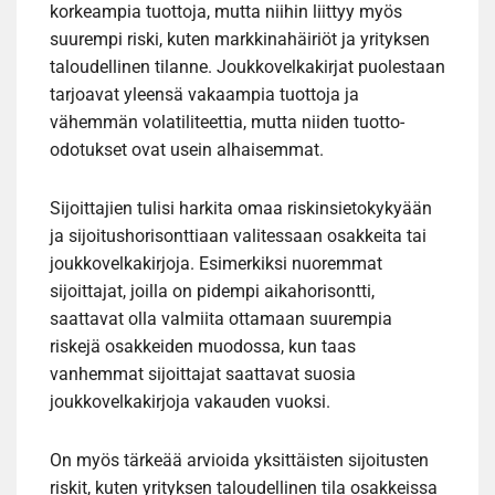
korkeampia tuottoja, mutta niihin liittyy myös
suurempi riski, kuten markkinahäiriöt ja yrityksen
taloudellinen tilanne. Joukkovelkakirjat puolestaan
tarjoavat yleensä vakaampia tuottoja ja
vähemmän volatiliteettia, mutta niiden tuotto-
odotukset ovat usein alhaisemmat.
Sijoittajien tulisi harkita omaa riskinsietokykyään
ja sijoitushorisonttiaan valitessaan osakkeita tai
joukkovelkakirjoja. Esimerkiksi nuoremmat
sijoittajat, joilla on pidempi aikahorisontti,
saattavat olla valmiita ottamaan suurempia
riskejä osakkeiden muodossa, kun taas
vanhemmat sijoittajat saattavat suosia
joukkovelkakirjoja vakauden vuoksi.
On myös tärkeää arvioida yksittäisten sijoitusten
riskit, kuten yrityksen taloudellinen tila osakkeissa