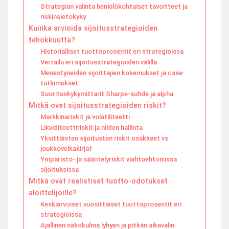
Strategian valinta henkilökohtaiset tavoitteet ja
riskinsietokyky
Kuinka arvioida sijoitusstrategioiden
tehokkuutta?
Historialliset tuottoprosentit eri strategioissa
Vertailu eri sijoitusstrategioiden välillä
Menestyneiden sijoittajien kokemukset ja case-
tutkimukset
Suorituskykymittarit Sharpe-suhde ja alpha
Mitkä ovat sijoitusstrategioiden riskit?
Markkinariskit ja volatiliteetti
Likviditeettiriskit ja niiden hallinta
Yksittäisten sijoitusten riskit osakkeet vs.
joukkovelkakirjat
Ympäristö- ja sääntelyriskit vaihtoehtoisissa
sijoituksissa
Mitkä ovat realistiset tuotto-odotukset
aloittelijoille?
Keskiarvoiset vuosittaiset tuottoprosentit eri
strategioissa
Ajallinen näkökulma lyhyen ja pitkän aikavälin