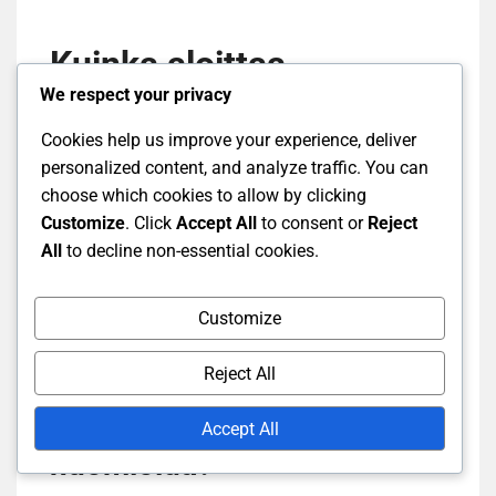
Kuinka aloittaa
We respect your privacy
sijoittaminen
Cookies help us improve your experience, deliver
käytännössä?
personalized content, and analyze traffic. You can
choose which cookies to allow by clicking
Customize
. Click
Accept All
to consent or
Reject
Aloittaminen sijoittamisessa tarkoittaa
All
to decline non-essential cookies.
käytännössä suunnitelman laatimista ja oikeiden
työkalujen valintaa. Tärkeimmät vaiheet sisältävät
välittäjän valinnan, sijoitustavoitteiden
Customize
määrittämisen ja riskien arvioinnin.
Reject All
Välittäjän valinta: mitä
Accept All
huomioida?