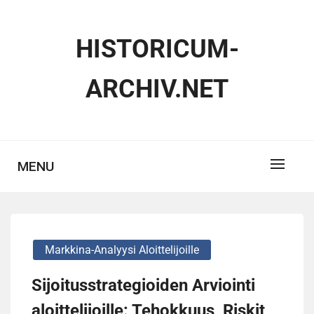
Skip
to
HISTORICUM-
content
ARCHIV.NET
MENU
Markkina-Analyysi Aloittelijoille
Sijoitusstrategioiden Arviointi
aloittelijoille: Tehokkuus, Riskit,