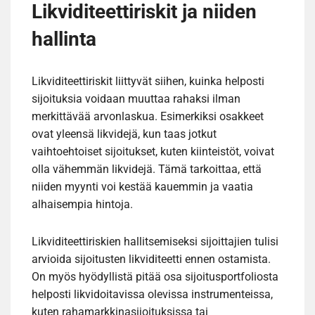
Likviditeettiriskit ja niiden
hallinta
Likviditeettiriskit liittyvät siihen, kuinka helposti
sijoituksia voidaan muuttaa rahaksi ilman
merkittävää arvonlaskua. Esimerkiksi osakkeet
ovat yleensä likvidejä, kun taas jotkut
vaihtoehtoiset sijoitukset, kuten kiinteistöt, voivat
olla vähemmän likvidejä. Tämä tarkoittaa, että
niiden myynti voi kestää kauemmin ja vaatia
alhaisempia hintoja.
Likviditeettiriskien hallitsemiseksi sijoittajien tulisi
arvioida sijoitusten likviditeetti ennen ostamista.
On myös hyödyllistä pitää osa sijoitusportfoliosta
helposti likvidoitavissa olevissa instrumenteissa,
kuten rahamarkkinasijoituksissa tai