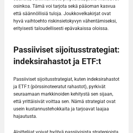
osinkoa. Tämä voi tarjota sekä pääoman kasvua
että säännöllisiä tuloja. Joukkovelkakirjat ovat
hyvä vaihtoehto riskinsietokyvyn vähentämiseksi,
erityisesti taloudellisesti epävakaissa oloissa.
Passiiviset sijoitusstrategiat:
indeksirahastot ja ETF:t
Passiiviset sijoitusstrategiat, kuten indeksirahastot
ja ETF:t (pörssinoteeratut rahastot), pyrkivät
seuraamaan markkinoiden kehitystä sen sijaan,
että yrittäisivät voittaa sen. Nämä strategiat ovat
usein kustannustehokkaita ja tarjoavat laajaa
hajautusta.
Aloittelijat voivat hyötyä passiivisista strategioista,