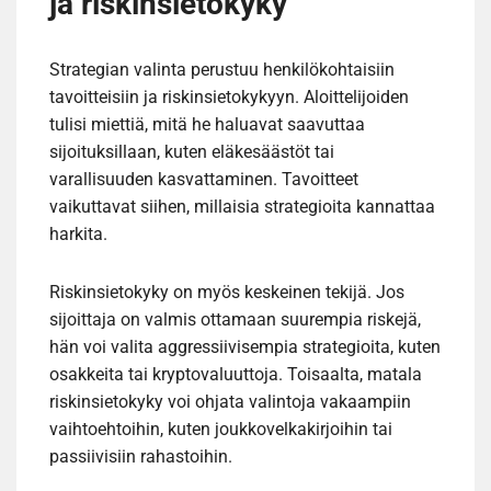
ja riskinsietokyky
Strategian valinta perustuu henkilökohtaisiin
tavoitteisiin ja riskinsietokykyyn. Aloittelijoiden
tulisi miettiä, mitä he haluavat saavuttaa
sijoituksillaan, kuten eläkesäästöt tai
varallisuuden kasvattaminen. Tavoitteet
vaikuttavat siihen, millaisia strategioita kannattaa
harkita.
Riskinsietokyky on myös keskeinen tekijä. Jos
sijoittaja on valmis ottamaan suurempia riskejä,
hän voi valita aggressiivisempia strategioita, kuten
osakkeita tai kryptovaluuttoja. Toisaalta, matala
riskinsietokyky voi ohjata valintoja vakaampiin
vaihtoehtoihin, kuten joukkovelkakirjoihin tai
passiivisiin rahastoihin.