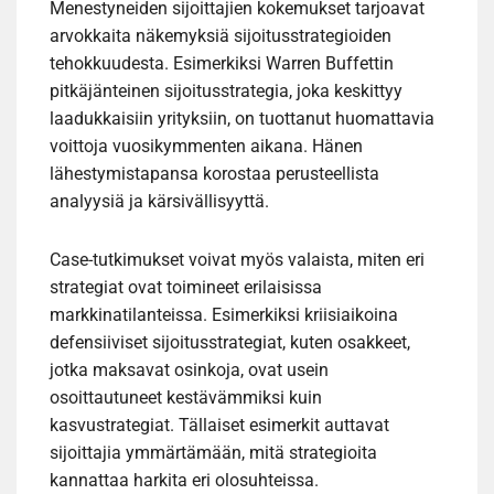
Menestyneiden sijoittajien kokemukset tarjoavat
arvokkaita näkemyksiä sijoitusstrategioiden
tehokkuudesta. Esimerkiksi Warren Buffettin
pitkäjänteinen sijoitusstrategia, joka keskittyy
laadukkaisiin yrityksiin, on tuottanut huomattavia
voittoja vuosikymmenten aikana. Hänen
lähestymistapansa korostaa perusteellista
analyysiä ja kärsivällisyyttä.
Case-tutkimukset voivat myös valaista, miten eri
strategiat ovat toimineet erilaisissa
markkinatilanteissa. Esimerkiksi kriisiaikoina
defensiiviset sijoitusstrategiat, kuten osakkeet,
jotka maksavat osinkoja, ovat usein
osoittautuneet kestävämmiksi kuin
kasvustrategiat. Tällaiset esimerkit auttavat
sijoittajia ymmärtämään, mitä strategioita
kannattaa harkita eri olosuhteissa.