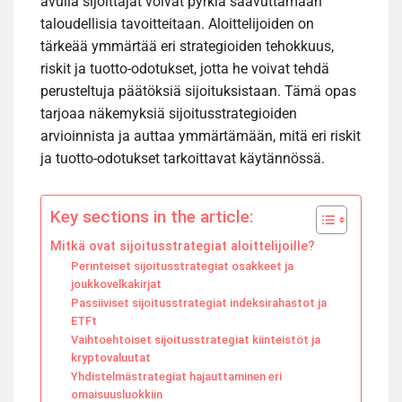
avulla sijoittajat voivat pyrkiä saavuttamaan
taloudellisia tavoitteitaan. Aloittelijoiden on
tärkeää ymmärtää eri strategioiden tehokkuus,
riskit ja tuotto-odotukset, jotta he voivat tehdä
perusteltuja päätöksiä sijoituksistaan. Tämä opas
tarjoaa näkemyksiä sijoitusstrategioiden
arvioinnista ja auttaa ymmärtämään, mitä eri riskit
ja tuotto-odotukset tarkoittavat käytännössä.
Key sections in the article:
Mitkä ovat sijoitusstrategiat aloittelijoille?
Perinteiset sijoitusstrategiat osakkeet ja
joukkovelkakirjat
Passiiviset sijoitusstrategiat indeksirahastot ja
ETFt
Vaihtoehtoiset sijoitusstrategiat kiinteistöt ja
kryptovaluutat
Yhdistelmästrategiat hajauttaminen eri
omaisuusluokkiin