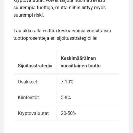
kryptovaluutat, voivat tarjota huomattavasti
suurempia tuottoja, mutta niihin liittyy myös
suurempi riski.
Taulukko alla esittää keskiarvoisia vuosittaisia
tuottoprosentteja eri sijoitusstrategioille:
Keskimääräinen
Sijoitusstrategia
vuosittainen tuotto
Osakkeet
7-10%
Kiinteistöt
5-8%
Kryptovaluutat
20-50%