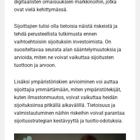
digitaalisten omaisuuksien markkinoihin, jotka
ovat vielä kehittymässä.
Sijoittajien tulisi olla tietoisia näistä riskeistä ja
tehdä perusteellista tutkimusta ennen
vaihtoehtoisiin sijoituksiin investoimista. On
suositeltavaa seurata alan sääntelymuutoksia ja
arvioida, miten ne voivat vaikuttaa sijoitusten
tuottoon ja arvoon.
Lisäksi ympäristöriskien arvioiminen voi auttaa
sijoittajia ymmärtämään, miten ympäristötekijät,
kuten ilmastonmuutos, voivat vaikuttaa heidän
sijoituksiinsa pitkällä aikavälillä. Tietoisuus ja
valmistautuminen näihin riskeihin voivat parantaa
sijoitusstrategian kestävyyttä ja tuotto-odotuksia.