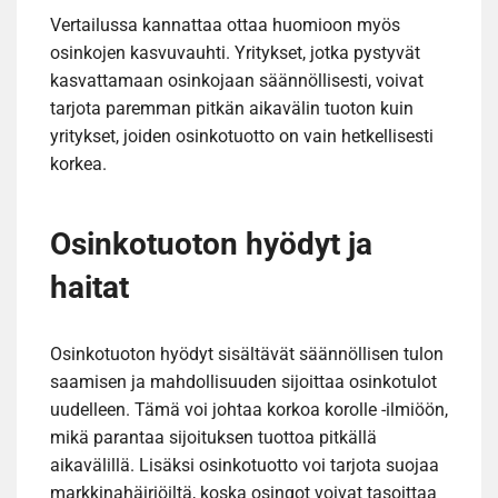
Vertailussa kannattaa ottaa huomioon myös
osinkojen kasvuvauhti. Yritykset, jotka pystyvät
kasvattamaan osinkojaan säännöllisesti, voivat
tarjota paremman pitkän aikavälin tuoton kuin
yritykset, joiden osinkotuotto on vain hetkellisesti
korkea.
Osinkotuoton hyödyt ja
haitat
Osinkotuoton hyödyt sisältävät säännöllisen tulon
saamisen ja mahdollisuuden sijoittaa osinkotulot
uudelleen. Tämä voi johtaa korkoa korolle -ilmiöön,
mikä parantaa sijoituksen tuottoa pitkällä
aikavälillä. Lisäksi osinkotuotto voi tarjota suojaa
markkinahäiriöiltä, koska osingot voivat tasoittaa