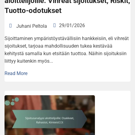
aloittelijoille: Vihreät sijoitukset, Riskit,
Tuotto-odotukset
29/01/2026
Juhani Peltola
Sijoittaminen ympäristöystävällisiin hankkeisiin, eli vihreät
sijoitukset, tarjoaa mahdollisuuden tukea kestävää
kehitystä samalla kun etsitään tuottoa. Näihin sijoituksiin
liittyy kuitenkin myös...
Read More