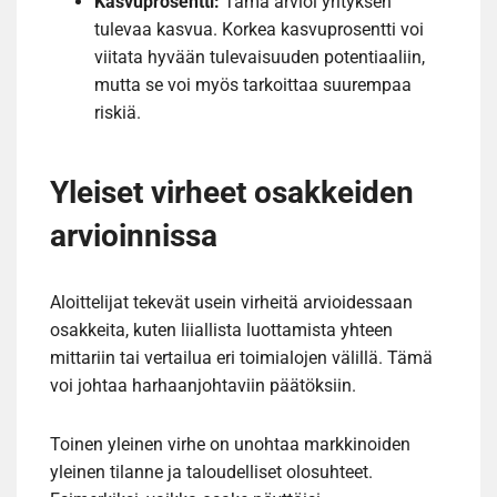
Kasvuprosentti:
Tämä arvioi yrityksen
tulevaa kasvua. Korkea kasvuprosentti voi
viitata hyvään tulevaisuuden potentiaaliin,
mutta se voi myös tarkoittaa suurempaa
riskiä.
Yleiset virheet osakkeiden
arvioinnissa
Aloittelijat tekevät usein virheitä arvioidessaan
osakkeita, kuten liiallista luottamista yhteen
mittariin tai vertailua eri toimialojen välillä. Tämä
voi johtaa harhaanjohtaviin päätöksiin.
Toinen yleinen virhe on unohtaa markkinoiden
yleinen tilanne ja taloudelliset olosuhteet.