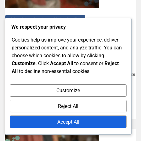
Markkina-Analyysi Aloittelijoille
We respect your privacy
Sijoitusanalyysi aloittelijoille:
Cookies help us improve your experience, deliver
Osakkeet, Rahastot, Kiinteistöt
personalized content, and analyze traffic. You can
choose which cookies to allow by clicking
21/01/2026
Juhani Peltola
Customize
. Click
Accept All
to consent or
Reject
All
to decline non-essential cookies.
Sijoitusanalyysi on tärkeä työkalu aloittelijoille, joka auttaa
arvioimaan eri sijoituskohteiden, kuten osakkeiden,
rahastojen ja kiinteistöjen, arvoa ja potentiaalia. Tämän
Customize
prosessin...
Reject All
Read More
Accept All