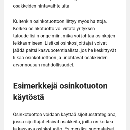
osakkeiden hintavaihteluita.
Kuitenkin osinkotuottoon liittyy myös haittoja.
Korkea osinkotuotto voi viitata yrityksen
taloudellisiin ongelmiin, mikä voi johtaa osinkojen
leikkaamiseen. Lisäksi osinkosijoittajat voivat
jäädä paitsi kasvupotentiaalista, jos he keskittyvät
liikaa osinkotuottoon ja unohtavat osakkeiden
arvonnousun mahdollisuudet.
Esimerkkejä osinkotuoton
käytöstä
Osinkotuottoa voidaan käyttää sijoitusstrategiana,
jossa sijoittajat etsivät osakkeita, joilla on korkea
ja kasvava osinkotuotto. Esimerkiksi suomalaiset