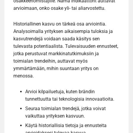
osakkeenomistajille. Nämä indikaattorit auttavat
arvioimaan, onko osake yli- tai aliarvostettu.
Historiallinen kasvu on tärkeä osa arviointia.
Analysoimalla yrityksen aikaisempia tuloksia ja
kasvutrendejä voidaan saada käsitys sen
tulevasta potentiaalista. Tulevaisuuden ennusteet,
jotka perustuvat markkinatutkimuksiin ja
toimialan trendeihin, auttavat myös
ymmärtämään, mihin suuntaan yritys on
menossa.
Arvioi kilpailuetuja, kuten brändin
tunnettuutta tai teknologisia innovaatioita.
Seuraa toimialan trendejä, jotka voivat
vaikuttaa yrityksen kasvuun.
Käytä historiallisia tietoja ja ennusteita
arvioidaksesi tulevaa kasvua.