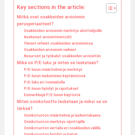
Key sections in the article:
Mitkä ovat osakkeiden arvioinnin
perusperiaatteet?
Osakkeiden arvioinnin merkitys aloittelijoille
Keskeiset arviointimetodit
Yleiset virheet osakkeiden arvioinnissa
Osakkeiden arvioinnin vaiheet
Resurssit ja työkalut osakkeiden arviointiin
Mikä on P/E-luku ja miten se lasketaan?
P/E-luvun määritelmä ja merkitys
P/E-luvun laskeminen käytännössä
P/E-luku eri toimialoilla
P/E-luvun hyödyt ja rajoitukset
Esimerkkejä P/E-luvun käytöstä
Miten osinkotuotto lasketaan ja miksi se on
tärkeä?
Osinkotuoton määritelmä ja laskentakaava
Osinkotuoton merkitys sijoittajille
Osinkotuoton vertailu eri osakkeiden välillä
Osinkotuoton hyödyt ja haitat