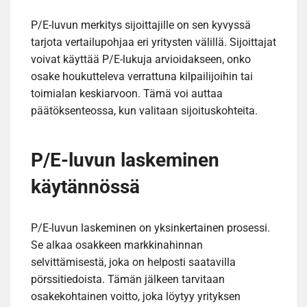
P/E-luvun merkitys sijoittajille on sen kyvyssä
tarjota vertailupohjaa eri yritysten välillä. Sijoittajat
voivat käyttää P/E-lukuja arvioidakseen, onko
osake houkutteleva verrattuna kilpailijoihin tai
toimialan keskiarvoon. Tämä voi auttaa
päätöksenteossa, kun valitaan sijoituskohteita.
P/E-luvun laskeminen
käytännössä
P/E-luvun laskeminen on yksinkertainen prosessi.
Se alkaa osakkeen markkinahinnan
selvittämisestä, joka on helposti saatavilla
pörssitiedoista. Tämän jälkeen tarvitaan
osakekohtainen voitto, joka löytyy yrityksen