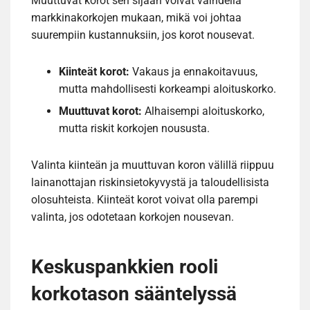
Muuttuvat korot sen sijaan voivat vaihdella
markkinakorkojen mukaan, mikä voi johtaa
suurempiin kustannuksiin, jos korot nousevat.
Kiinteät korot:
Vakaus ja ennakoitavuus,
mutta mahdollisesti korkeampi aloituskorko.
Muuttuvat korot:
Alhaisempi aloituskorko,
mutta riskit korkojen noususta.
Valinta kiinteän ja muuttuvan koron välillä riippuu
lainanottajan riskinsietokyvystä ja taloudellisista
olosuhteista. Kiinteät korot voivat olla parempi
valinta, jos odotetaan korkojen nousevan.
Keskuspankkien rooli
korkotason sääntelyssä