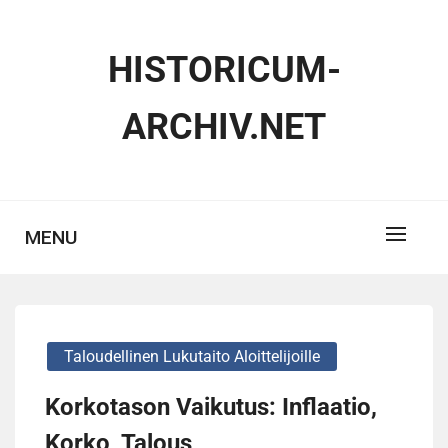
Skip
to
HISTORICUM-
content
ARCHIV.NET
MENU
Taloudellinen Lukutaito Aloittelijoille
Korkotason Vaikutus: Inflaatio,
Korko, Talous