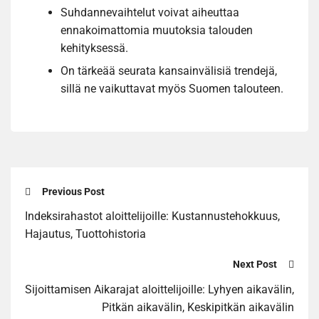
Suhdannevaihtelut voivat aiheuttaa
ennakoimattomia muutoksia talouden
kehityksessä.
On tärkeää seurata kansainvälisiä trendejä,
sillä ne vaikuttavat myös Suomen talouteen.
Previous Post
Indeksirahastot aloittelijoille: Kustannustehokkuus,
Hajautus, Tuottohistoria
Next Post
Sijoittamisen Aikarajat aloittelijoille: Lyhyen aikavälin,
Pitkän aikavälin, Keskipitkän aikavälin