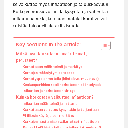
se vaikuttaa myös inflaatioon ja talouskasvuun.
Korkojen nousu voi hillitä kysyntää ja vähentää
inflaatiopaineita, kun taas matalat korot voivat
edistää taloudellista aktiivisuutta.
Key sections in the article:
Mitkä ovat korkotason määritelmät ja
perusteet?
Korkotason määritelmä ja merkitys
Korkojen määräytymisprosessi
Korkotyyppien vertailu (kiinteä vs. muuttuva)
Keskuspankkien rooli korkotason sääntelyssä
Inflaation ja korkotason yhteys
Kuinka korkotaso vaikuttaa inflaatioon?
Inflaation määritelmä ja mittarit
Korkotason vaikutus kysyntään ja tarjontaan
Phillipsin käyrä ja sen merkitys
Korkojen nostamisen vaikutukset inflaatioon
Esimerkkejä historiallisista inflaatiotrendeistä