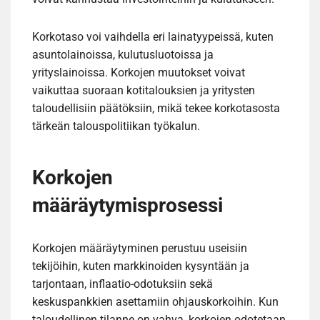
Korkotaso voi vaihdella eri lainatyypeissä, kuten
asuntolainoissa, kulutusluotoissa ja
yrityslainoissa. Korkojen muutokset voivat
vaikuttaa suoraan kotitalouksien ja yritysten
taloudellisiin päätöksiin, mikä tekee korkotasosta
tärkeän talouspolitiikan työkalun.
Korkojen
määräytymisprosessi
Korkojen määräytyminen perustuu useisiin
tekijöihin, kuten markkinoiden kysyntään ja
tarjontaan, inflaatio-odotuksiin sekä
keskuspankkien asettamiin ohjauskorkoihin. Kun
taloudellinen tilanne on vahva, korkojen odotetaan