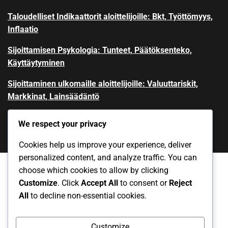
Taloudelliset Indikaattorit aloittelijoille: Bkt, Työttömyys,
Inflaatio
Sijoittamisen Psykologia: Tunteet, Päätöksenteko,
Käyttäytyminen
Sijoittaminen ulkomaille aloittelijoille: Valuuttariskit,
Markkinat, Lainsäädäntö
We respect your privacy
Cookies help us improve your experience, deliver
personalized content, and analyze traffic. You can
choose which cookies to allow by clicking
Customize
. Click
Accept All
to consent or
Reject
Yksityisyytesi
Ota yhteys
Evästeet ja seuranta
All
to decline non-essential cookies.
Käyttöehdot
Meidän tarinamme
Customize