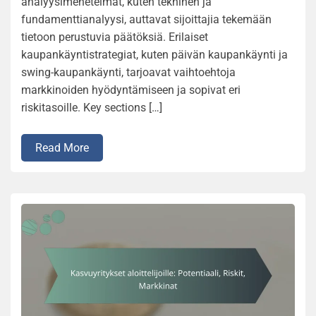
analyysimenetelmät, kuten tekninen ja
fundamenttianalyysi, auttavat sijoittajia tekemään
tietoon perustuvia päätöksiä. Erilaiset
kaupankäyntistrategiat, kuten päivän kaupankäynti ja
swing-kaupankäynti, tarjoavat vaihtoehtoja
markkinoiden hyödyntämiseen ja sopivat eri
riskitasoille. Key sections […]
Read More