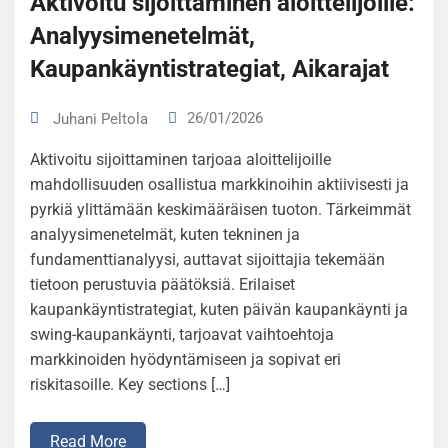
Aktivoitu sijoittaminen aloittelijoille:
Analyysimenetelmät,
Kaupankäyntistrategiat, Aikarajat
26/01/2026
Juhani Peltola
Aktivoitu sijoittaminen tarjoaa aloittelijoille
mahdollisuuden osallistua markkinoihin aktiivisesti ja
pyrkiä ylittämään keskimääräisen tuoton. Tärkeimmät
analyysimenetelmät, kuten tekninen ja
fundamenttianalyysi, auttavat sijoittajia tekemään
tietoon perustuvia päätöksiä. Erilaiset
kaupankäyntistrategiat, kuten päivän kaupankäynti ja
swing-kaupankäynti, tarjoavat vaihtoehtoja
markkinoiden hyödyntämiseen ja sopivat eri
riskitasoille. Key sections […]
Read More