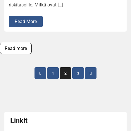
riskitasoille. Mitkä ovat […]
Read More
Read more
Posts
1
2
3
pagination
Linkit