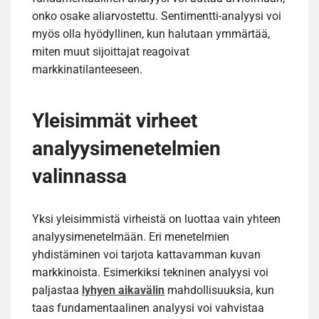
onko osake aliarvostettu. Sentimentti-analyysi voi
myös olla hyödyllinen, kun halutaan ymmärtää,
miten muut sijoittajat reagoivat
markkinatilanteeseen.
Yleisimmät virheet
analyysimenetelmien
valinnassa
Yksi yleisimmistä virheistä on luottaa vain yhteen
analyysimenetelmään. Eri menetelmien
yhdistäminen voi tarjota kattavamman kuvan
markkinoista. Esimerkiksi tekninen analyysi voi
paljastaa
lyhyen aikavälin
mahdollisuuksia, kun
taas fundamentaalinen analyysi voi vahvistaa