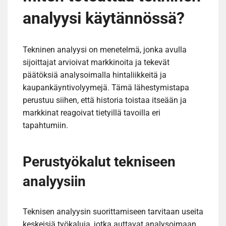
analyysi käytännössä?
Tekninen analyysi on menetelmä, jonka avulla
sijoittajat arvioivat markkinoita ja tekevät
päätöksiä analysoimalla hintaliikkeitä ja
kaupankäyntivolyymejä. Tämä lähestymistapa
perustuu siihen, että historia toistaa itseään ja
markkinat reagoivat tietyillä tavoilla eri
tapahtumiin.
Perustyökalut tekniseen
analyysiin
Teknisen analyysin suorittamiseen tarvitaan useita
keskeisiä työkaluja, jotka auttavat analysoimaan