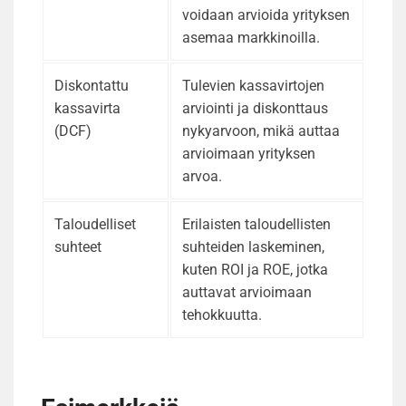
voidaan arvioida yrityksen
asemaa markkinoilla.
Diskontattu
Tulevien kassavirtojen
kassavirta
arviointi ja diskonttaus
(DCF)
nykyarvoon, mikä auttaa
arvioimaan yrityksen
arvoa.
Taloudelliset
Erilaisten taloudellisten
suhteet
suhteiden laskeminen,
kuten ROI ja ROE, jotka
auttavat arvioimaan
tehokkuutta.