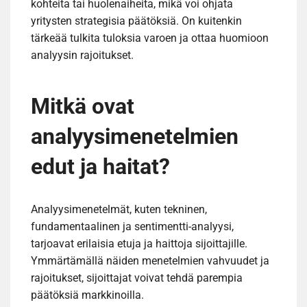
kohteita tai huolenaiheita, mikä voi ohjata
yritysten strategisia päätöksiä. On kuitenkin
tärkeää tulkita tuloksia varoen ja ottaa huomioon
analyysin rajoitukset.
Mitkä ovat
analyysimenetelmien
edut ja haitat?
Analyysimenetelmät, kuten tekninen,
fundamentaalinen ja sentimentti-analyysi,
tarjoavat erilaisia etuja ja haittoja sijoittajille.
Ymmärtämällä näiden menetelmien vahvuudet ja
rajoitukset, sijoittajat voivat tehdä parempia
päätöksiä markkinoilla.