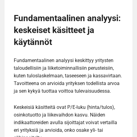
Fundamentaalinen analyysi:
keskeiset käsitteet ja
käytännöt
Fundamentaalinen analyysi keskittyy yritysten
taloudellisiin ja liiketoiminnallisiin perusteisiin,
kuten tuloslaskelmaan, taseeseen ja kassavirtaan.
Tavoitteena on arvioida yrityksen todellista arvoa
ja sen kykyä tuottaa voittoa tulevaisuudessa.
Keskeisiä käsitteitä ovat P/E-luku (hinta/tulos),
osinkotuotto ja liikevaihdon kasvu. Näiden
indikaattoreiden avulla sijoittajat voivat vertailla
eri yrityksiä ja arvioida, onko osake yli- tai