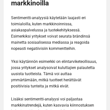
markkinoilla
Sentimentti-analyysiä käytetään laajasti eri
toimialoilla, kuten markkinoinnissa,
asiakaspalvelussa ja tuotekehityksessä.
Esimerkiksi yritykset voivat seurata brändinsä
mainetta sosiaalisessa mediassa ja reagoida
nopeasti negatiivisiin kommentteihin.
Yksi käytännön esimerkki on elintarviketeollisuus,
jossa yritykset analysoivat kuluttajien palautetta
uusista tuotteista. Tämä voi auttaa
ymmärtämään, mitkä tuotteet herättävät
positiivisia tunteita ja mitkä eivät.
Lisäksi sentimentti-analyysi voi paljastaa
markkinatrendejä, kuten kasvavia kiinnostuksen