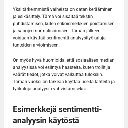
Yksi tärkeimmistä vaiheista on datan kerääminen
ja esikäsittely. Tämä voi sisältää tekstin
puhdistamisen, kuten erikoismerkkien poistamisen
ja sanojen normalisoimisen. Tämän jälkeen
voidaan käyttää sentimentti-analyysityökaluja
tunteiden arvioimiseen.
On myös hyvä huomioida, että sosiaalisen median
analyysissä voi esiintyä haasteita, kuten trollit ja
väärät tiedot, jotka voivat vaikuttaa tuloksiin.
Tämän vuoksi on tärkeää käyttää useita lähteitä ja
työkaluja analyysin vahvistamiseksi.
Esimerkkejä sentimentti-
analyysin käytöstä