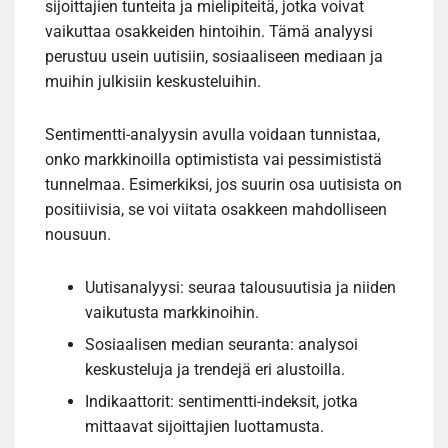
sijoittajien tunteita ja mielipiteitä, jotka voivat
vaikuttaa osakkeiden hintoihin. Tämä analyysi
perustuu usein uutisiin, sosiaaliseen mediaan ja
muihin julkisiin keskusteluihin.
Sentimentti-analyysin avulla voidaan tunnistaa,
onko markkinoilla optimistista vai pessimististä
tunnelmaa. Esimerkiksi, jos suurin osa uutisista on
positiivisia, se voi viitata osakkeen mahdolliseen
nousuun.
Uutisanalyysi: seuraa talousuutisia ja niiden
vaikutusta markkinoihin.
Sosiaalisen median seuranta: analysoi
keskusteluja ja trendejä eri alustoilla.
Indikaattorit: sentimentti-indeksit, jotka
mittaavat sijoittajien luottamusta.