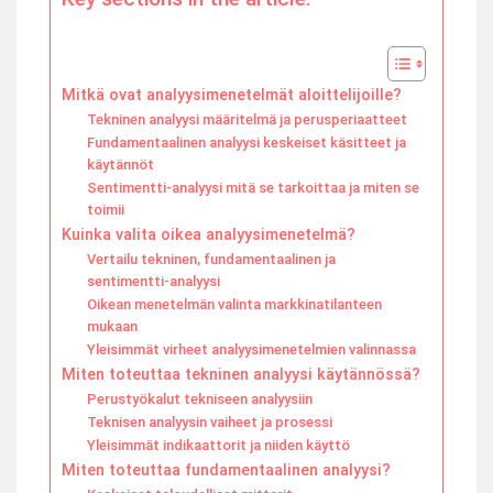
Mitkä ovat analyysimenetelmät aloittelijoille?
Tekninen analyysi määritelmä ja perusperiaatteet
Fundamentaalinen analyysi keskeiset käsitteet ja
käytännöt
Sentimentti-analyysi mitä se tarkoittaa ja miten se
toimii
Kuinka valita oikea analyysimenetelmä?
Vertailu tekninen, fundamentaalinen ja
sentimentti-analyysi
Oikean menetelmän valinta markkinatilanteen
mukaan
Yleisimmät virheet analyysimenetelmien valinnassa
Miten toteuttaa tekninen analyysi käytännössä?
Perustyökalut tekniseen analyysiin
Teknisen analyysin vaiheet ja prosessi
Yleisimmät indikaattorit ja niiden käyttö
Miten toteuttaa fundamentaalinen analyysi?