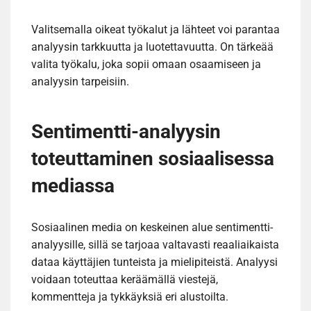
Valitsemalla oikeat työkalut ja lähteet voi parantaa
analyysin tarkkuutta ja luotettavuutta. On tärkeää
valita työkalu, joka sopii omaan osaamiseen ja
analyysin tarpeisiin.
Sentimentti-analyysin
toteuttaminen sosiaalisessa
mediassa
Sosiaalinen media on keskeinen alue sentimentti-
analyysille, sillä se tarjoaa valtavasti reaaliaikaista
dataa käyttäjien tunteista ja mielipiteistä. Analyysi
voidaan toteuttaa keräämällä viestejä,
kommentteja ja tykkäyksiä eri alustoilta.