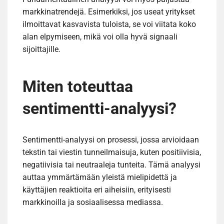
markkinatrendejä. Esimerkiksi, jos useat yritykset
ilmoittavat kasvavista tuloista, se voi viitata koko
alan elpymiseen, mikä voi olla hyvä signaali
sijoittajille.
Miten toteuttaa
sentimentti-analyysi?
Sentimentti-analyysi on prosessi, jossa arvioidaan
tekstin tai viestin tunneilmaisuja, kuten positiivisia,
negatiivisia tai neutraaleja tunteita. Tämä analyysi
auttaa ymmärtämään yleistä mielipidettä ja
käyttäjien reaktioita eri aiheisiin, erityisesti
markkinoilla ja sosiaalisessa mediassa.