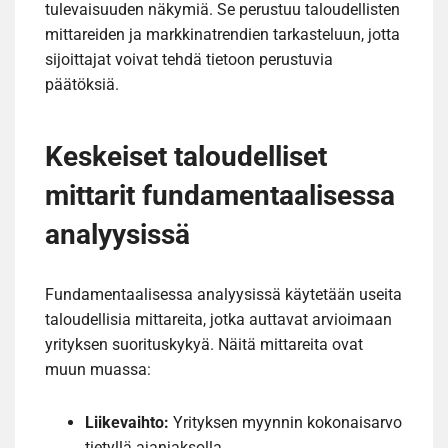
tulevaisuuden näkymiä. Se perustuu taloudellisten
mittareiden ja markkinatrendien tarkasteluun, jotta
sijoittajat voivat tehdä tietoon perustuvia
päätöksiä.
Keskeiset taloudelliset
mittarit fundamentaalisessa
analyysissä
Fundamentaalisessa analyysissä käytetään useita
taloudellisia mittareita, jotka auttavat arvioimaan
yrityksen suorituskykyä. Näitä mittareita ovat
muun muassa:
Liikevaihto:
Yrityksen myynnin kokonaisarvo
tietyllä ajanjaksolla.