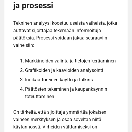
ja prosessi
Tekninen analyysi koostuu useista vaiheista, jotka
auttavat sijoittajaa tekemään informoituja
päätöksiä. Prosessi voidaan jakaa seuraaviin
vaiheisiin:
Markkinoiden valinta ja tietojen kerääminen
Grafiikoiden ja kaavioiden analysointi
Indikaattoreiden käyttö ja tulkinta
Päätösten tekeminen ja kaupankäynnin
toteuttaminen
On tärkeää, että sijoittaja ymmärtää jokaisen
vaiheen merkityksen ja osaa soveltaa niitä
käytännössä. Virheiden välttämiseksi on