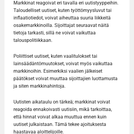
Markkinat reagoivat eri tavalla eri uutistyyppeihin.
Taloudelliset uutiset, kuten työttömyysluvut tai
inflaatiotiedot, voivat aiheuttaa suuria liikkeitä
osakemarkkinoilla. Sijoittajat seuraavat näitä
tietoja tarkasti, sillä ne voivat vaikuttaa
talouspolitiikkaan.
Poliittiset uutiset, kuten vaalitulokset tai
lainsäädäntömuutokset, voivat myös vaikuttaa
markkinoihin. Esimerkiksi vaalien jälkeiset
päätökset voivat muuttaa sijoittajien luottamusta
ja siten markkinahintoja.
Uutisten aikataulu on tärkeä; markkinat voivat
reagoida ennakoivasti uutisiin, mikä tarkoittaa,
että hinnat voivat alkaa muuttua ennen kuin
uutiset julkaistaan. Tämä tekee ajoituksesta
haastavaa aloittelijoille.