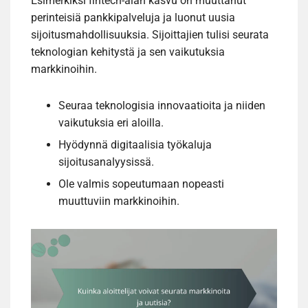
Esimerkiksi fintech-alan kasvu on muuttanut
perinteisiä pankkipalveluja ja luonut uusia
sijoitusmahdollisuuksia. Sijoittajien tulisi seurata
teknologian kehitystä ja sen vaikutuksia
markkinoihin.
Seuraa teknologisia innovaatioita ja niiden
vaikutuksia eri aloilla.
Hyödynnä digitaalisia työkaluja
sijoitusanalyysissä.
Ole valmis sopeutumaan nopeasti
muuttuviin markkinoihin.