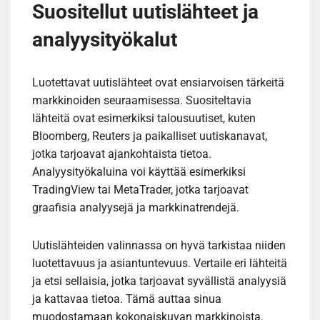
Suositellut uutislähteet ja
analyysityökalut
Luotettavat uutislähteet ovat ensiarvoisen tärkeitä
markkinoiden seuraamisessa. Suositeltavia
lähteitä ovat esimerkiksi talousuutiset, kuten
Bloomberg, Reuters ja paikalliset uutiskanavat,
jotka tarjoavat ajankohtaista tietoa.
Analyysityökaluina voi käyttää esimerkiksi
TradingView tai MetaTrader, jotka tarjoavat
graafisia analyysejä ja markkinatrendejä.
Uutislähteiden valinnassa on hyvä tarkistaa niiden
luotettavuus ja asiantuntevuus. Vertaile eri lähteitä
ja etsi sellaisia, jotka tarjoavat syvällistä analyysiä
ja kattavaa tietoa. Tämä auttaa sinua
muodostamaan kokonaiskuvan markkinoista.