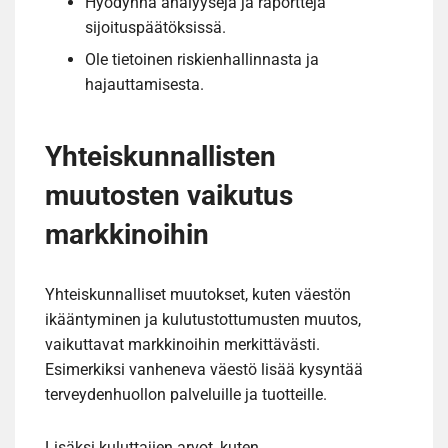
Hyödynnä analyysejä ja raportteja
sijoituspäätöksissä.
Ole tietoinen riskienhallinnasta ja
hajauttamisesta.
Yhteiskunnallisten
muutosten vaikutus
markkinoihin
Yhteiskunnalliset muutokset, kuten väestön
ikääntyminen ja kulutustottumusten muutos,
vaikuttavat markkinoihin merkittävästi.
Esimerkiksi vanheneva väestö lisää kysyntää
terveydenhuollon palveluille ja tuotteille.
Lisäksi kuluttajien arvot, kuten