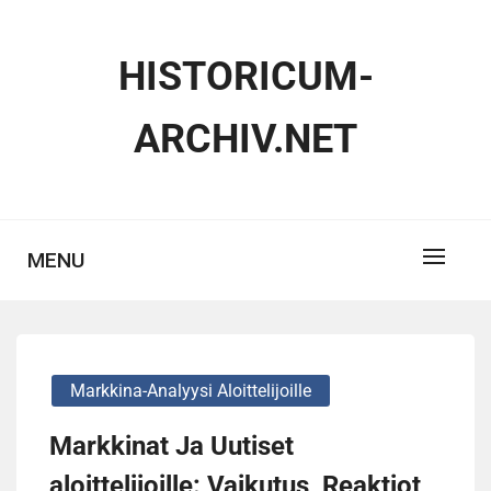
Skip
to
HISTORICUM-
content
ARCHIV.NET
MENU
Markkina-Analyysi Aloittelijoille
Markkinat Ja Uutiset
aloittelijoille: Vaikutus, Reaktiot,