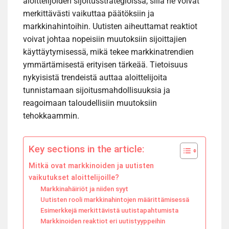
aloittelijoiden sijoitusstrategioissa, sillä ne voivat
merkittävästi vaikuttaa päätöksiin ja
markkinahintoihin. Uutisten aiheuttamat reaktiot
voivat johtaa nopeisiin muutoksiin sijoittajien
käyttäytymisessä, mikä tekee markkinatrendien
ymmärtämisestä erityisen tärkeää. Tietoisuus
nykyisistä trendeistä auttaa aloittelijoita
tunnistamaan sijoitusmahdollisuuksia ja
reagoimaan taloudellisiin muutoksiin
tehokkaammin.
Key sections in the article:
Mitkä ovat markkinoiden ja uutisten
vaikutukset aloittelijoille?
Markkinahäiriöt ja niiden syyt
Uutisten rooli markkinahintojen määrittämisessä
Esimerkkejä merkittävistä uutistapahtumista
Markkinoiden reaktiot eri uutistyyppeihin