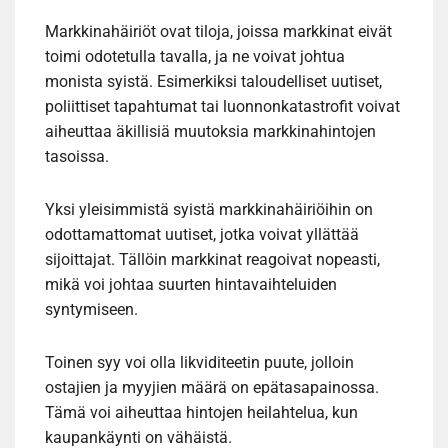
Markkinahäiriöt ovat tiloja, joissa markkinat eivät
toimi odotetulla tavalla, ja ne voivat johtua
monista syistä. Esimerkiksi taloudelliset uutiset,
poliittiset tapahtumat tai luonnonkatastrofit voivat
aiheuttaa äkillisiä muutoksia markkinahintojen
tasoissa.
Yksi yleisimmistä syistä markkinahäiriöihin on
odottamattomat uutiset, jotka voivat yllättää
sijoittajat. Tällöin markkinat reagoivat nopeasti,
mikä voi johtaa suurten hintavaihteluiden
syntymiseen.
Toinen syy voi olla likviditeetin puute, jolloin
ostajien ja myyjien määrä on epätasapainossa.
Tämä voi aiheuttaa hintojen heilahtelua, kun
kaupankäynti on vähäistä.