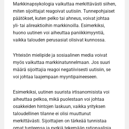
Markkinapsykologia vaikuttaa merkittävästi siihen,
miten sijoittajat reagoivat uutisiin. Tunnepohjaiset
päätökset, kuten pelko tai ahneus, voivat johtaa
yli- tai alireaktioihin markkinoilla. Esimerkiksi,
huono uutinen voi aiheuttaa paniikkimyyntiä,
vaikka talouden perusasiat olisivat kunnossa.
Yhteisön mielipide ja sosiaalinen media voivat
myös vaikuttaa markkinatunnelmaan. Jos suuri
määrä sijoittajia reagoi negatiivisesti uutisiin, se
voi johtaa laajempaan myyntipaineeseen.
Esimerkiksi, uutinen suurista irtisanomisista voi
aiheuttaa pelkoa, mikä puolestaan voi johtaa
osakkeiden hintojen laskuun, vaikka yrityksen
taloudellinen tilanne ei olisi muuttunut
merkittävästi. Sijoittajien on tärkeää tunnistaa
omat tunteensa ja pyrkiä tekemään rationaalisia