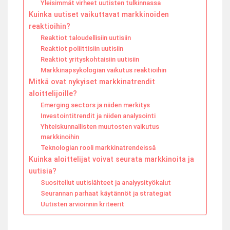
Yleisimmät virheet uutisten tulkinnassa
Kuinka uutiset vaikuttavat markkinoiden
reaktioihin?
Reaktiot taloudellisiin uutisiin
Reaktiot poliittisiin uutisiin
Reaktiot yrityskohtaisiin uutisiin
Markkinapsykologian vaikutus reaktioihin
Mitkä ovat nykyiset markkinatrendit
aloittelijoille?
Emerging sectors ja niiden merkitys
Investointitrendit ja niiden analysointi
Yhteiskunnallisten muutosten vaikutus
markkinoihin
Teknologian rooli markkinatrendeissä
Kuinka aloittelijat voivat seurata markkinoita ja
uutisia?
Suositellut uutislähteet ja analyysityökalut
Seurannan parhaat käytännöt ja strategiat
Uutisten arvioinnin kriteerit