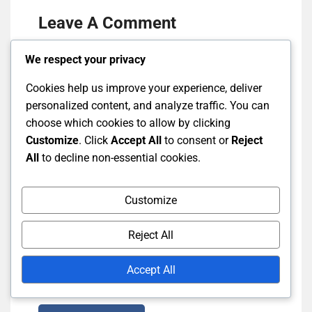
Leave A Comment
We respect your privacy
Your
Your
Comme
Name
Email
Cookies help us improve your experience, deliver
personalized content, and analyze traffic. You can
choose which cookies to allow by clicking
Customize
. Click
Accept All
to consent or
Reject
All
to decline non-essential cookies.
Customize
Reject All
Save my name, email, and website in this
Accept All
browser for the next time I comment.