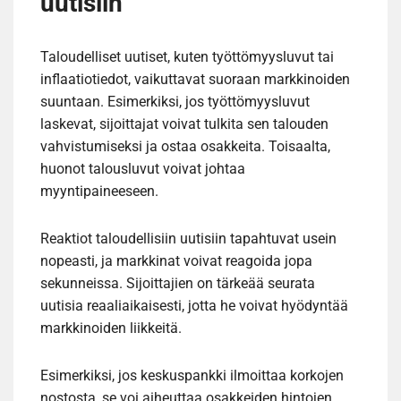
uutisiin
Taloudelliset uutiset, kuten työttömyysluvut tai
inflaatiotiedot, vaikuttavat suoraan markkinoiden
suuntaan. Esimerkiksi, jos työttömyysluvut
laskevat, sijoittajat voivat tulkita sen talouden
vahvistumiseksi ja ostaa osakkeita. Toisaalta,
huonot talousluvut voivat johtaa
myyntipaineeseen.
Reaktiot taloudellisiin uutisiin tapahtuvat usein
nopeasti, ja markkinat voivat reagoida jopa
sekunneissa. Sijoittajien on tärkeää seurata
uutisia reaaliaikaisesti, jotta he voivat hyödyntää
markkinoiden liikkeitä.
Esimerkiksi, jos keskuspankki ilmoittaa korkojen
nostosta, se voi aiheuttaa osakkeiden hintojen