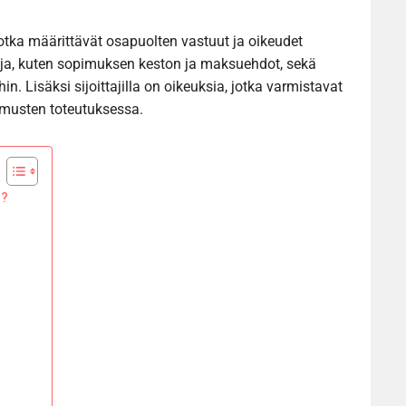
jotka määrittävät osapuolten vastuut ja oikeudet
toja, kuten sopimuksen keston ja maksuehdot, sekä
ihin. Lisäksi sijoittajilla on oikeuksia, jotka varmistavat
imusten toteutuksessa.
t?