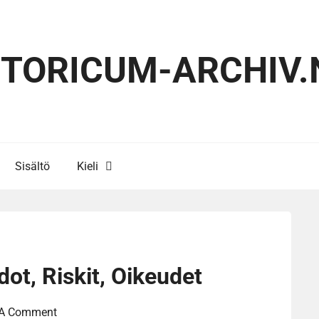
STORICUM-ARCHIV.
Sisältö
Kieli
ot, Riskit, Oikeudet
 A Comment