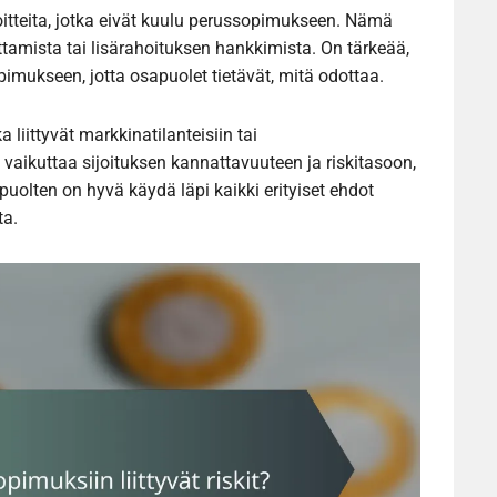
voitteita, jotka eivät kuulu perussopimukseen. Nämä
mittamista tai lisärahoituksen hankkimista. On tärkeää,
sopimukseen, jotta osapuolet tietävät, mitä odottaa.
a liittyvät markkinatilanteisiin tai
 vaikuttaa sijoituksen kannattavuuteen ja riskitasoon,
olten on hyvä käydä läpi kaikki erityiset ehdot
ta.