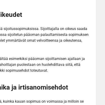
oikeudet
iä sijoitussopimuksissa. Sijoittajalla on oikeus saada
stuussa sijoitetun pääoman palauttamisesta sopimuksen
let ymmärtävät omat velvoitteensa ja oikeutensa,
sisältää esimerkiksi pääoman sijoittamisen ajallaan ja
Rahoittajan puolestaan on huolehdittava siitä, että
aikki sopimusehdot toteutuvat.
ka ja irtisanomisehdot
, kuinka kauan sopimus on voimassa ja milloin se