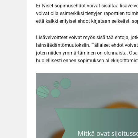
Erityiset sopimusehdot voivat sisältää lisävel
voivat olla esimerkiksi tiettyjen raporttien toi
että kaikki erityiset ehdot kirjataan selkeästi 
Lisävelvoitteet voivat myös sisältää ehtoja, jotk
lainsäädäntömuutoksiin. Tällaiset ehdot voivat
joten niiden ymmärtäminen on olennaista. Osapu
huolellisesti ennen sopimuksen allekirjoittamis