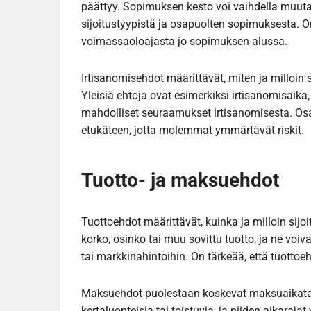
päättyy. Sopimuksen kesto voi vaihdella muut
sijoitustyypistä ja osapuolten sopimuksesta. On
voimassaoloajasta jo sopimuksen alussa.
Irtisanomisehdot määrittävät, miten ja milloi
Yleisiä ehtoja ovat esimerkiksi irtisanomisaik
mahdolliset seuraamukset irtisanomisesta. Osa
etukäteen, jotta molemmat ymmärtävät riskit.
Tuotto- ja maksuehdot
Tuottoehdot määrittävät, kuinka ja milloin sijoi
korko, osinko tai muu sovittu tuotto, ja ne vo
tai markkinahintoihin. On tärkeää, että tuottoe
Maksuehdot puolestaan koskevat maksuaikataul
kertaluonteisia tai toistuvia, ja niiden aikaraj