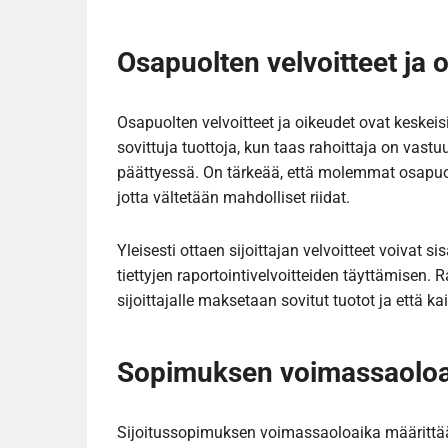
Osapuolten velvoitteet ja 
Osapuolten velvoitteet ja oikeudet ovat keskeis
sovittuja tuottoja, kun taas rahoittaja on va
päättyessä. On tärkeää, että molemmat osapuo
jotta vältetään mahdolliset riidat.
Yleisesti ottaen sijoittajan velvoitteet voivat 
tiettyjen raportointivelvoitteiden täyttämisen. 
sijoittajalle maksetaan sovitut tuotot ja että k
Sopimuksen voimassaoloai
Sijoitussopimuksen voimassaoloaika määrittää