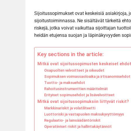
Sijoitussopimukset ovat keskeisiä asiakirjoja, 
sijoitustoiminnassa. Ne sisältävät tärkeitä eh
riskejä, jotka voivat vaikuttaa sijoittajan tuotto
heidän etujensa suojan ja läpinäkyvyyden sop
Key sections in the article:
Mitkä ovat sijoitussopimusten keskeiset ehdo
Osapuolten velvoitteet ja oikeudet
Sopimuksen voimassaoloaika ja irtisanomisehdot
Tuotto- ja maksuehdot
Rahoitusinstrumenttien määritelmät
Erityiset sopimusehdot ja lisävelvoitteet
Mitkä ovat sijoitussopimuksiin liittyvät riskit?
Markkinariskit ja volatiliteetti
Luottoriski ja vastapuolen maksukyvyttömyys
Regulaatio- ja lainsäädäntöriskit
Operatiiviset riskit ja hallintakäytännöt