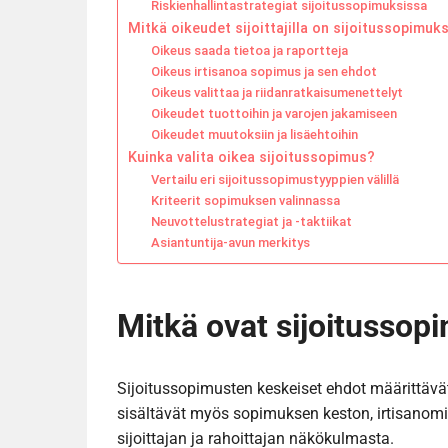
Riskienhallintastrategiat sijoitussopimuksissa
Mitkä oikeudet sijoittajilla on sijoitussopimuk
Oikeus saada tietoa ja raportteja
Oikeus irtisanoa sopimus ja sen ehdot
Oikeus valittaa ja riidanratkaisumenettelyt
Oikeudet tuottoihin ja varojen jakamiseen
Oikeudet muutoksiin ja lisäehtoihin
Kuinka valita oikea sijoitussopimus?
Vertailu eri sijoitussopimustyyppien välillä
Kriteerit sopimuksen valinnassa
Neuvottelustrategiat ja -taktiikat
Asiantuntija-avun merkitys
Mitkä ovat sijoitussop
Sijoitussopimusten keskeiset ehdot määrittävät 
sisältävät myös sopimuksen keston, irtisanomis
sijoittajan ja rahoittajan näkökulmasta.