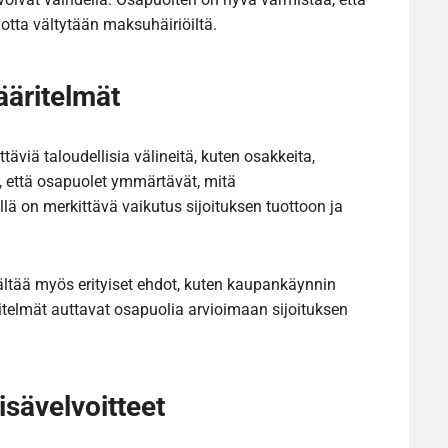
jotta vältytään maksuhäiriöiltä.
ääritelmät
viä taloudellisia välineitä, kuten osakkeita,
ä, että osapuolet ymmärtävät, mitä
llä on merkittävä vaikutus sijoituksen tuottoon ja
ältää myös erityiset ehdot, kuten kaupankäynnin
ritelmät auttavat osapuolia arvioimaan sijoituksen
isävelvoitteet