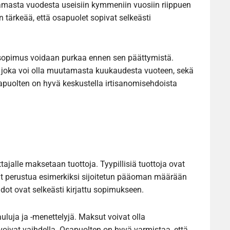
amasta vuodesta useisiin kymmeniin vuosiin riippuen
 tärkeää, että osapuolet sopivat selkeästi
n sopimus voidaan purkaa ennen sen päättymistä.
a, joka voi olla muutamasta kuukaudesta vuoteen, sekä
puolten on hyvä keskustella irtisanomisehdoista
ttajalle maksetaan tuottoja. Tyypillisiä tuottoja ovat
ivat perustua esimerkiksi sijoitetun pääoman määrään
hdot ovat selkeästi kirjattu sopimukseen.
uja ja -menettelyjä. Maksut voivat olla
at voivat vaihdella. Osapuolten on hyvä varmistaa, että