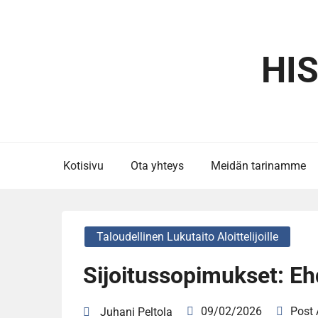
Skip
to
content
HI
Kotisivu
Ota yhteys
Meidän tarinamme
Taloudellinen Lukutaito Aloittelijoille
Sijoitussopimukset: Ehd
09/02/2026
Post
Juhani Peltola