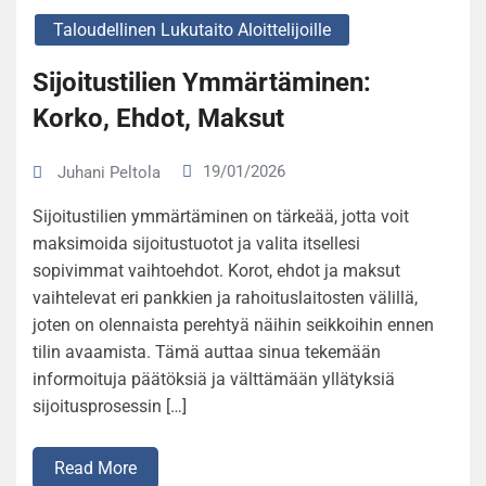
Taloudellinen Lukutaito Aloittelijoille
Sijoitustilien Ymmärtäminen:
Korko, Ehdot, Maksut
19/01/2026
Juhani Peltola
Sijoitustilien ymmärtäminen on tärkeää, jotta voit
maksimoida sijoitustuotot ja valita itsellesi
sopivimmat vaihtoehdot. Korot, ehdot ja maksut
vaihtelevat eri pankkien ja rahoituslaitosten välillä,
joten on olennaista perehtyä näihin seikkoihin ennen
tilin avaamista. Tämä auttaa sinua tekemään
informoituja päätöksiä ja välttämään yllätyksiä
sijoitusprosessin […]
Read More