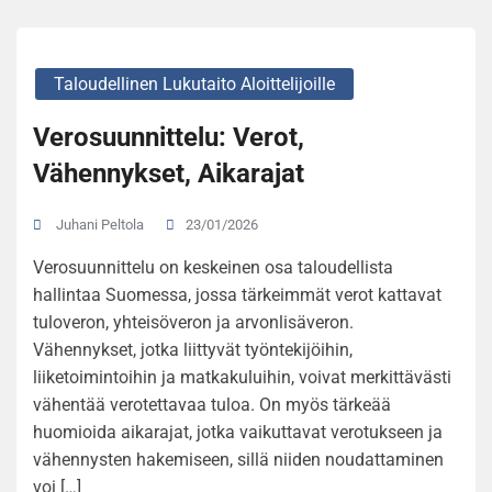
Taloudellinen Lukutaito Aloittelijoille
Verosuunnittelu: Verot,
Vähennykset, Aikarajat
23/01/2026
Juhani Peltola
Verosuunnittelu on keskeinen osa taloudellista
hallintaa Suomessa, jossa tärkeimmät verot kattavat
tuloveron, yhteisöveron ja arvonlisäveron.
Vähennykset, jotka liittyvät työntekijöihin,
liiketoimintoihin ja matkakuluihin, voivat merkittävästi
vähentää verotettavaa tuloa. On myös tärkeää
huomioida aikarajat, jotka vaikuttavat verotukseen ja
vähennysten hakemiseen, sillä niiden noudattaminen
voi […]