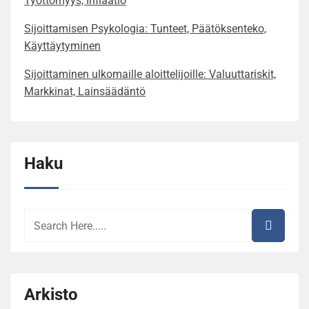
Työttömyys, Inflaatio
Sijoittamisen Psykologia: Tunteet, Päätöksenteko,
Käyttäytyminen
Sijoittaminen ulkomaille aloittelijoille: Valuuttariskit,
Markkinat, Lainsäädäntö
Haku
Arkisto