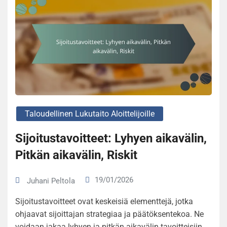
Taloudellinen Lukutaito Aloittelijoille
Sijoitustavoitteet: Lyhyen aikavälin,
Pitkän aikavälin, Riskit
19/01/2026
Juhani Peltola
Sijoitustavoitteet ovat keskeisiä elementtejä, jotka
ohjaavat sijoittajan strategiaa ja päätöksentekoa. Ne
voidaan jakaa lyhyen ja pitkän aikavälin tavoitteisiin,