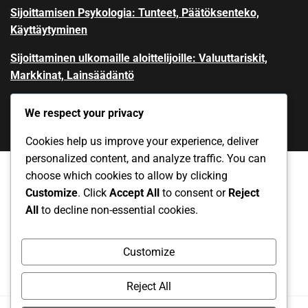
Sijoittamisen Psykologia: Tunteet, Päätöksenteko,
Käyttäytyminen
Sijoittaminen ulkomaille aloittelijoille: Valuuttariskit,
Markkinat, Lainsäädäntö
We respect your privacy
Cookies help us improve your experience, deliver
personalized content, and analyze traffic. You can
choose which cookies to allow by clicking
Customize
. Click
Accept All
to consent or
Reject
Yksityisyytesi
Ota yhteys
Evästeet ja seuranta
All
to decline non-essential cookies.
Käyttöehdot
Meidän tarinamme
Customize
Reject All